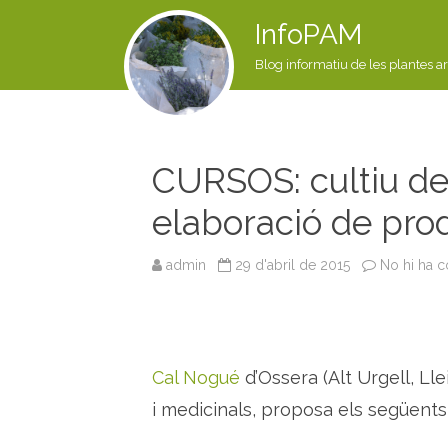
InfoPAM
Blog informatiu de les plantes a
CURSOS: cultiu de
elaboració de pro
admin
29 d'abril de 2015
No hi ha c
Cal Nogué
d’Ossera (Alt Urgell, L
i medicinals, proposa els següents