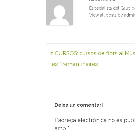
Especialista del Grup 
View all posts by adm
Navegació
CURSOS: cursos de flors al Mu
d'entrades
les Trementinaires
Deixa un comentari
L'adreça electrònica no es publ
amb
*