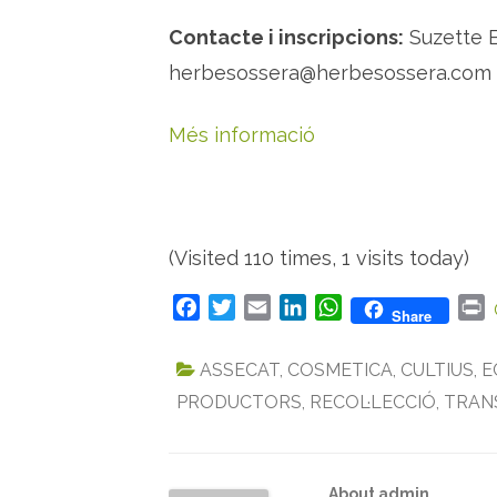
Contacte i inscripcions:
Suzette B
herbesossera@herbesossera.com
Més informació
(Visited 110 times, 1 visits today)
F
T
E
L
W
P
Share
a
w
m
i
h
r
c
i
a
n
a
i
ASSECAT
,
COSMETICA
,
CULTIUS
,
E
e
t
i
k
t
n
PRODUCTORS
,
RECOL·LECCIÓ
,
TRAN
b
t
l
e
s
t
o
e
d
A
o
r
I
p
k
n
p
About admin