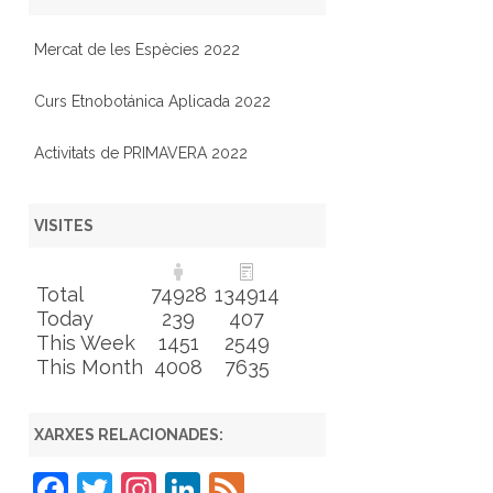
Mercat de les Espècies 2022
Curs Etnobotánica Aplicada 2022
Activitats de PRIMAVERA 2022
VISITES
Total
74928
134914
Today
239
407
This Week
1451
2549
This Month
4008
7635
XARXES RELACIONADES:
F
T
In
Li
F