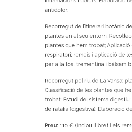
inflamacions i dolors; Elaboració d
antidolor;
Recorregut de l’itinerari botànic 
plantes en el seu entorn; Recol·lec
plantes que hem trobat; Aplicació 
respiratori; remeis i aplicació de 
per a la tos, trementina i bàlsam b
Recorregut pel riu de La Vansa: pl
Classificació de les plantes que h
trobat; Estudi del sistema digestiu:
de ratafia (digestiva); Elaboració d
Preu:
110 € (Inclou llibret i els rem