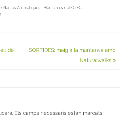
de Plantes Aromàtiques i Medicinals del CTFC
in
→
seu de
SORTIDES: maig a la muntanya amb
Naturalwalks
icarà.
Els camps necessaris estan marcats