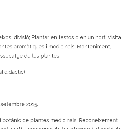
d
e
p
l
a
n
t
e
s
xos, divisió; Plantar en testos o en un hort; Visita
m
e
lantes aromàtiques i medicinals; Manteniment,
d
i
 assecatge de les plantes
c
i
n
a
l didàctic)
l
s
i
e
l
a
b
o
de setembre 2015.
r
a
c
i
ari botànic de plantes medicinals; Reconeixement
ó
d
e