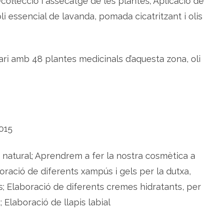
col·lecció i assecatge de les plantes; Aplicació de
p
r
li essencial de lavanda, pomada cicatritzant i olis
o
d
u
c
t
e
erari amb 48 plantes medicinals d’aquesta zona, oli
s
015
ca natural; Aprendrem a fer la nostra cosmètica a
ració de diferents xampús i gels per la dutxa,
s; Elaboració de diferents cremes hidratants, per
; Elaboració de llapis labial