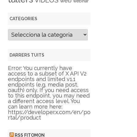
VIDEOS
web
webinar
CATEGORIES
C
a
t
e
g
DARRERS TUITS
o
r
Error: You currently have
i
access to a subset of X API V2
e
endpoints and limited v1.1
s
endpoints (e.g. media post,
oauth) only. If you need access
to this endpoint, you may need
a different access level. You
can learn more here:
https://developer.x.com/en/po
rtal/product
RSS FITOMON