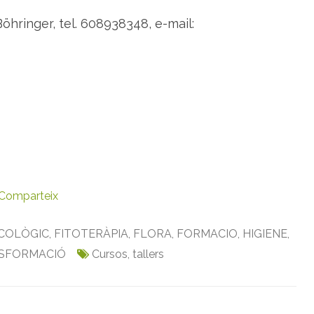
öhringer, tel. 608938348, e-mail:
Comparteix
COLÒGIC
,
FITOTERÀPIA
,
FLORA
,
FORMACIO
,
HIGIENE
,
SFORMACIÓ
Cursos
,
tallers