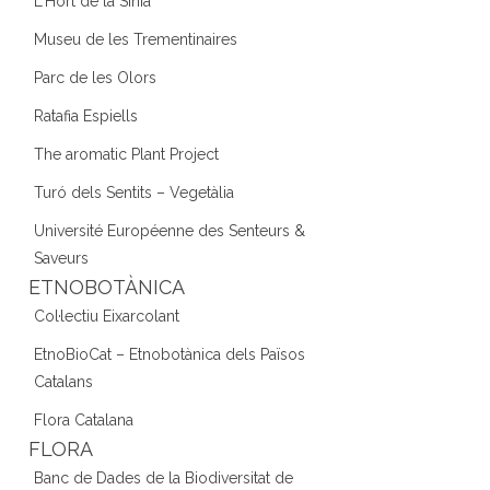
L'Hort de la Sínia
Museu de les Trementinaires
Parc de les Olors
Ratafia Espiells
The aromatic Plant Project
Turó dels Sentits – Vegetàlia
Université Européenne des Senteurs &
Saveurs
ETNOBOTÀNICA
Col·lectiu Eixarcolant
EtnoBioCat – Etnobotànica dels Països
Catalans
Flora Catalana
FLORA
Banc de Dades de la Biodiversitat de