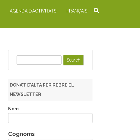
AGENDA D’ACTIVITATS
FRANÇAIS
S
e
a
r
DONA’T D’ALTA PER REBRE EL
c
NEWSLETTER
h
Nom
Cognoms