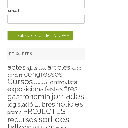
Email
ETIQUETES
actes
articles
ajuts
apps
AUDIO
congressos
concurs
Cursos
entrevista
demanda
fires
exposicions
festes
jornades
gastronomia
noticies
Llibres
legislació
PROJECTES
premis
sortides
recursos
tallers