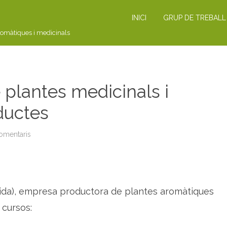
INICI
GRUP DE TREBALL
romàtiques i medicinals
 plantes medicinals i
ductes
omentaris
a
C
U
R
S
O
S
:
leida), empresa productora de plantes aromàtiques
c
u
l
 cursos:
t
i
u