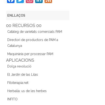
a
w
st
n
e
c
itt
a
k
e
ENLLAÇOS
e
er
gr
e
d
00 RECURSOS 00
b
a
dI
Catàleg de varietats comercials PAM
o
m
n
Directori de productors de PAM a
o
Catalunya
k
Maquinària per processar PAM
APLICACIONS
Dolça revolució
El Jardín de las Lilas
Fitoterapia.net
Herbalia: us de les herbes
INFITO