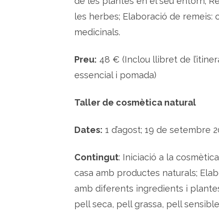
de les plantes en el seu entorn; Re
les herbes; Elaboració de remeis: o
medicinals.
Preu:
48 € (Inclou llibret de l’itin
essencial i pomada)
Taller de cosmètica natural
Dates:
1 d’agost; 19 de setembre 2
Contingut
: Iniciació a la cosmèti
casa amb productes naturals; Elabo
amb diferents ingredients i plante
pell seca, pell grassa, pell sensible