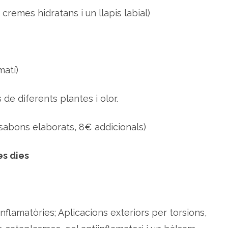
remes hidratans i un llapis labial)
matí)
 de diferents plantes i olor.
 sabons elaborats, 8€ addicionals)
es dies
iinflamatòries; Aplicacions exteriors per torsions,