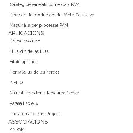
b
a
dI
Catàleg de varietats comercials PAM
o
m
n
Directori de productors de PAM a Catalunya
o
Maquinària per processar PAM
k
APLICACIONS
Dolça revolució
El Jardín de las Lilas
Fitoterapia.net
Herbalia: us de les herbes
INFITO
Natural Ingredients Resource Center
Ratafia Espiells
The aromatic Plant Project
ASSOCIACIONS
ANIPAM