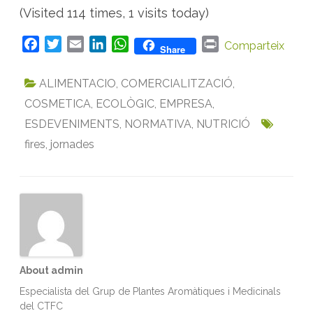
(Visited 114 times, 1 visits today)
F
T
E
L
W
P
Comparteix
Share
a
w
m
i
h
r
c
i
a
n
a
i
ALIMENTACIO
,
COMERCIALITZACIÓ
,
e
t
i
k
t
n
COSMETICA
,
ECOLÒGIC
,
EMPRESA
,
b
t
l
e
s
t
ESDEVENIMENTS
,
NORMATIVA
,
NUTRICIÓ
o
e
d
A
fires
o
,
jornades
r
I
p
k
n
p
About admin
Especialista del Grup de Plantes Aromàtiques i Medicinals
del CTFC