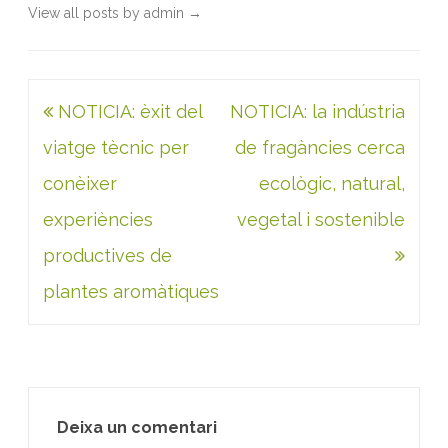
View all posts by admin
→
Navegació
NOTICIA: èxit del
NOTICIA: la indústria
d'entrades
viatge tècnic per
de fragàncies cerca
conèixer
ecològic, natural,
experiències
vegetal i sostenible
productives de
plantes aromàtiques
Deixa un comentari