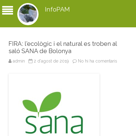
InfoPAM
FIRA: l’ecològic i el natural es troben al
saló SANA de Bolonya
admin
2 d'agost de 2019
No hi ha comentaris
a
F
I
R
A
:
l
’
e
c
o
l
ò
g
i
c
i
e