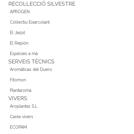
RECOL·LECCIÓ SILVESTRE
APROGEN
Col·lectiu Eixarcolant
El Jarpil
El Repión
Espècies a mà
SERVEIS TÈCNICS
Aromáticas del Duero
Fitomon
Plantaroma
VIVERS
Aroplantas S.L.
Carex vivers
ECOPAM