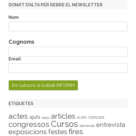
r
DONA’T D’ALTA PER REBRE EL NEWSLETTER
c
h
Nom
Cognoms
Email
ETIQUETES
actes
articles
ajuts
concurs
apps
AUDIO
Cursos
congressos
entrevista
demanda
fires
exposicions
festes