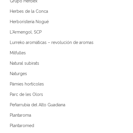
Grupo Herbex
Herbes de la Conca
Herboristeria Nogué
L'Armengol, SCP
Lurreko aromáticas – revolución de aromas
Milfulles
Natural subirats
Naturges
Pàmies hortícoles
Parc de les Olors
Peñarrubia del Alto Guadiana
Plantaroma
Plantaromed