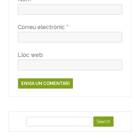
Correu electrònic
*
Lloc web
S
e
a