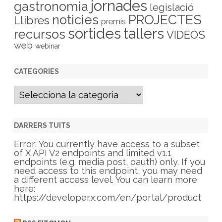
jornades
gastronomia
legislació
PROJECTES
noticies
Llibres
premis
sortides
tallers
recursos
VIDEOS
web
webinar
CATEGORIES
C
a
t
e
g
DARRERS TUITS
o
r
Error: You currently have access to a subset
i
of X API V2 endpoints and limited v1.1
e
endpoints (e.g. media post, oauth) only. If you
s
need access to this endpoint, you may need
a different access level. You can learn more
here:
https://developer.x.com/en/portal/product