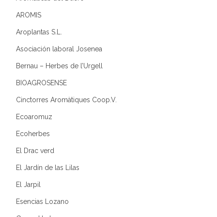
AROMIS
Aroplantas S.L.
Asociación laboral Josenea
Bernau – Herbes de l’Urgell
BIOAGROSENSE
Cinctorres Aromàtiques Coop.V.
Ecoaromuz
Ecoherbes
El Drac verd
El Jardín de las Lilas
El Jarpil
Esencias Lozano