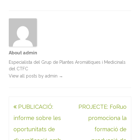
o
r
I
p
k
n
p
About admin
Especialista del Grup de Plantes Aromàtiques i Medicinals
del CTFC
View all posts by admin
→
Navegació
PUBLICACIÓ:
PROJECTE: FoRuo
d'entrades
informe sobre les
promociona la
oportunitats de
formació de