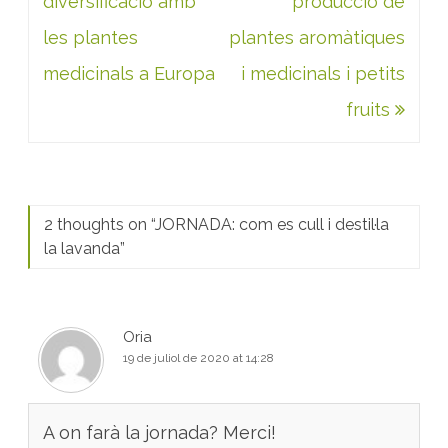
diversificació amb
producció de
les plantes
plantes aromàtiques
medicinals a Europa
i medicinals i petits
fruits
2 thoughts on “
JORNADA: com es cull i destil·la
la lavanda
”
Oria
19 de juliol de 2020 at 14:28
A on farà la jornada? Merci!