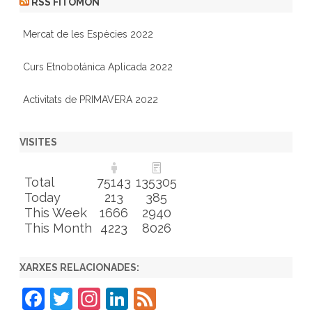
RSS FITOMON
Mercat de les Espècies 2022
Curs Etnobotánica Aplicada 2022
Activitats de PRIMAVERA 2022
VISITES
Total
75143
135305
Today
213
385
This Week
1666
2940
This Month
4223
8026
XARXES RELACIONADES:
F
T
In
Li
F