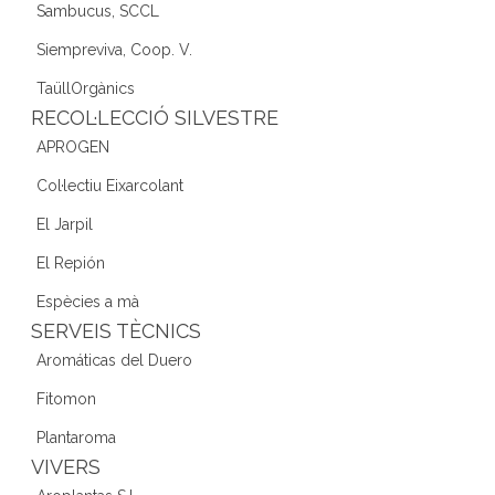
Sambucus, SCCL
Siempreviva, Coop. V.
TaüllOrgànics
RECOL·LECCIÓ SILVESTRE
APROGEN
Col·lectiu Eixarcolant
El Jarpil
El Repión
Espècies a mà
SERVEIS TÈCNICS
Aromáticas del Duero
Fitomon
Plantaroma
VIVERS