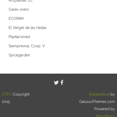
Aroplantas S.L.
Carex vivers
ECOPAM
El Vergel de las Hadas
Plantaromed
Siempreviva, Coop. V.
Spicegarden
CTFC
Copyright
RubberSoul
by
2015
GalussoThemes.com
Powered by
WordPress