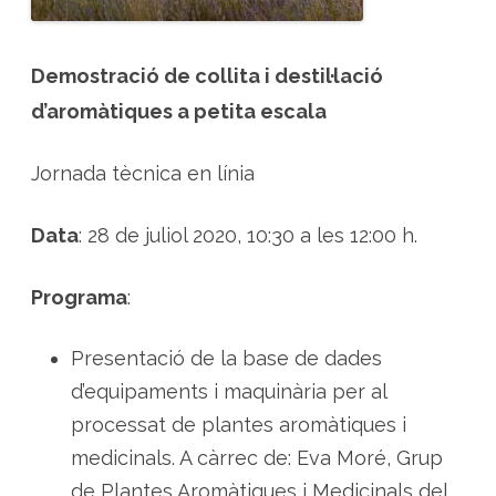
i
d
e
s
t
Demostració de collita i destil·lació
i
l
d’aromàtiques a petita escala
·
l
a
l
Jornada tècnica en línia
a
l
a
v
Data
: 28 de juliol 2020, 10:30 a les 12:00 h.
a
n
d
a
Programa
:
Presentació de la base de dades
d’equipaments i maquinària per al
processat de plantes aromàtiques i
medicinals. A càrrec de: Eva Moré, Grup
de Plantes Aromàtiques i Medicinals del