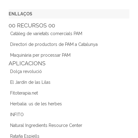
a
w
st
n
e
c
itt
a
k
e
ENLLAÇOS
e
er
gr
e
d
00 RECURSOS 00
b
a
dI
Catàleg de varietats comercials PAM
o
m
n
Directori de productors de PAM a Catalunya
o
Maquinària per processar PAM
k
APLICACIONS
Dolça revolució
El Jardín de las Lilas
Fitoterapia.net
Herbalia: us de les herbes
INFITO
Natural Ingredients Resource Center
Ratafia Espiells