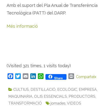
Amb el suport del Pla Anual de Transferència
Tecnològica (PATT) del DARP.
Més informació
(Visited 321 times, 1 visits today)
F
T
E
L
W
P
Comparteix
Share
a
w
m
i
h
r
c
i
a
n
a
i
CULTIUS
,
DESTIL·LACIÓ
,
ECOLÒGIC
,
EMPRESA
,
e
t
i
k
t
n
MAQUINARIA
,
OLIS ESSENCIALS
,
PRODUCTORS
,
b
t
l
e
s
t
TRANSFORMACIÓ
jornades
,
VIDEOS
o
e
d
A