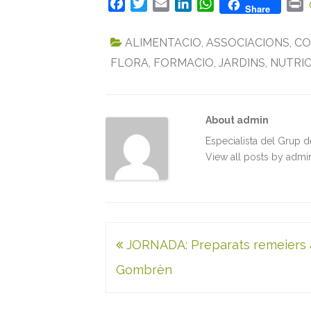
F
T
E
L
W
P
Share
a
w
m
i
h
r
c
i
a
n
a
i
ALIMENTACIO
,
ASSOCIACIONS
,
CO
e
t
i
k
t
n
FLORA
,
FORMACIO
,
JARDINS
,
NUTRIC
b
t
l
e
s
t
o
e
d
A
o
r
I
p
k
n
p
About admin
Especialista del Grup 
View all posts by adm
Navegació
JORNADA: Preparats remeiers 
d'entrades
Gombrèn