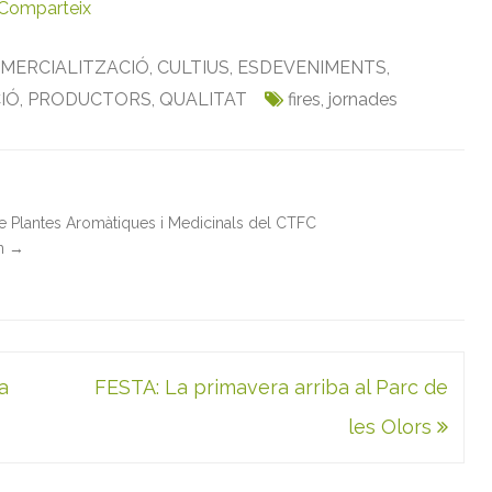
Comparteix
MERCIALITZACIÓ
,
CULTIUS
,
ESDEVENIMENTS
,
IÓ
,
PRODUCTORS
,
QUALITAT
fires
,
jornades
de Plantes Aromàtiques i Medicinals del CTFC
in
→
a
FESTA: La primavera arriba al Parc de
les Olors