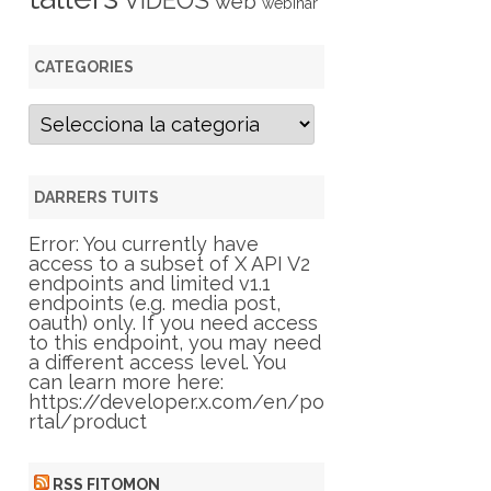
VIDEOS
web
webinar
CATEGORIES
C
a
t
e
g
DARRERS TUITS
o
r
Error: You currently have
i
access to a subset of X API V2
e
endpoints and limited v1.1
s
endpoints (e.g. media post,
oauth) only. If you need access
to this endpoint, you may need
a different access level. You
can learn more here:
https://developer.x.com/en/po
rtal/product
RSS FITOMON