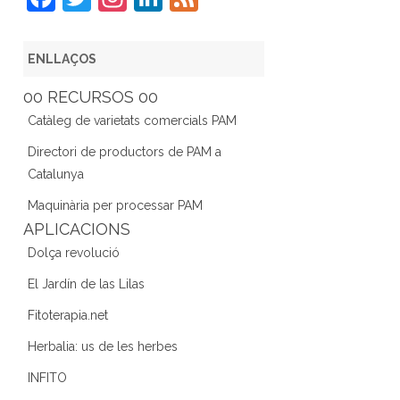
a
w
st
n
e
c
itt
a
k
e
ENLLAÇOS
e
er
gr
e
d
00 RECURSOS 00
b
a
dI
Catàleg de varietats comercials PAM
o
m
n
Directori de productors de PAM a
o
Catalunya
k
Maquinària per processar PAM
APLICACIONS
Dolça revolució
El Jardín de las Lilas
Fitoterapia.net
Herbalia: us de les herbes
INFITO