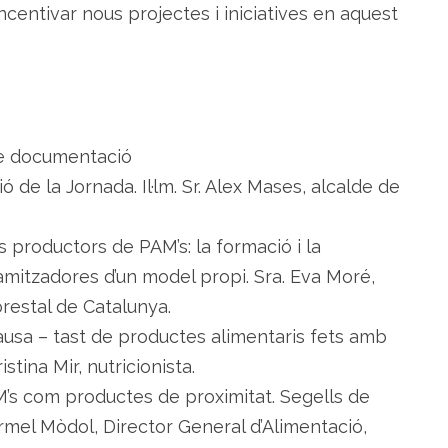
ncentivar nous projectes i iniciatives en aquest
 de documentació
 de la Jornada. Il·lm. Sr. Alex Mases, alcalde de
s productors de PAM’s: la formació i la
amitzadores d’un model propi. Sra. Eva Moré,
restal de Catalunya.
ausa – tast de productes alimentaris fets amb
stina Mir, nutricionista.
AM’s com productes de proximitat. Segells de
armel Mòdol, Director General d’Alimentació,