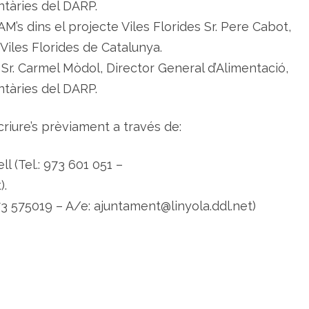
ntàries del DARP.
M’s dins el projecte Viles Florides Sr. Pere Cabot,
Viles Florides de Catalunya.
 Sr. Carmel Mòdol, Director General d’Alimentació,
ntàries del DARP.
criure’s prèviament a través de:
l (Tel.: 973 601 051 –
).
73 575019 – A/e: ajuntament@linyola.ddl.net)