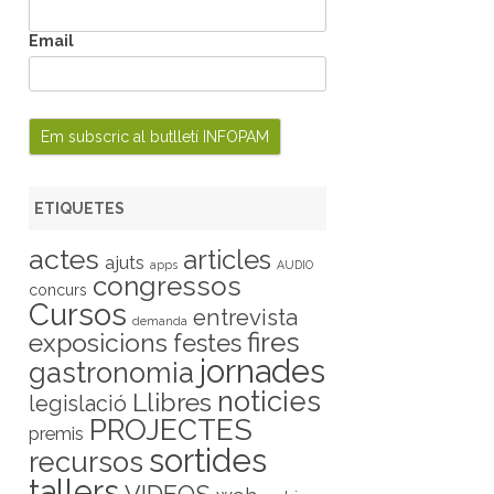
Email
ETIQUETES
actes
articles
ajuts
apps
AUDIO
congressos
concurs
Cursos
entrevista
demanda
fires
exposicions
festes
jornades
gastronomia
noticies
Llibres
legislació
PROJECTES
premis
sortides
recursos
tallers