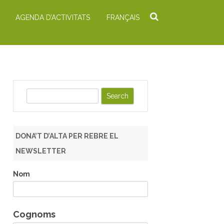
AGENDA D’ACTIVITATS
FRANÇAIS
S
e
a
r
DONA’T D’ALTA PER REBRE EL
c
NEWSLETTER
h
Nom
Cognoms