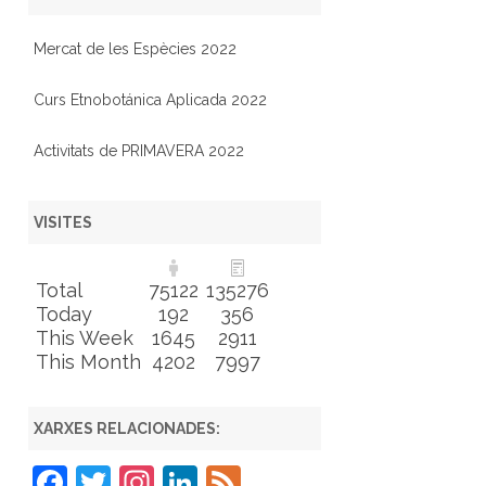
Mercat de les Espècies 2022
Curs Etnobotánica Aplicada 2022
Activitats de PRIMAVERA 2022
VISITES
Total
75122
135276
Today
192
356
This Week
1645
2911
This Month
4202
7997
XARXES RELACIONADES:
F
T
In
Li
F