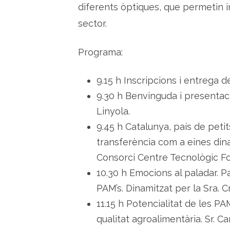
diferents òptiques, que permetin i
sector.
Programa:
9.15 h Inscripcions i entrega
9.30 h Benvinguda i presentació
Linyola.
9.45 h Catalunya, país de petit
transferència com a eines din
Consorci Centre Tecnològic Fo
10.30 h Emocions al paladar. P
PAM’s. Dinamitzat per la Sra. Cri
11.15 h Potencialitat de les P
qualitat agroalimentària. Sr. C