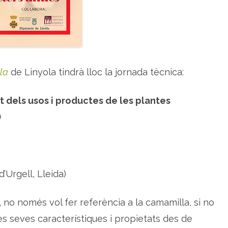
l
a
n
t
e
s
a
r
o
la
de Linyola tindrà lloc la jornada tècnica:
m
à
t
i
t dels usos i productes de les plantes
q
u
e
)
s
i
m
e
d
i
c
i
d’Urgell, Lleida)
n
a
l
s
a, no només vol fer referència a la camamilla, si no
es seves característiques i propietats des de