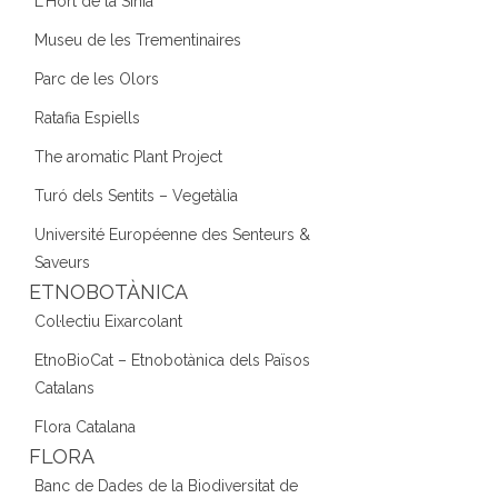
L'Hort de la Sínia
Museu de les Trementinaires
Parc de les Olors
Ratafia Espiells
The aromatic Plant Project
Turó dels Sentits – Vegetàlia
Université Européenne des Senteurs &
Saveurs
ETNOBOTÀNICA
Col·lectiu Eixarcolant
EtnoBioCat – Etnobotànica dels Països
Catalans
Flora Catalana
FLORA
Banc de Dades de la Biodiversitat de