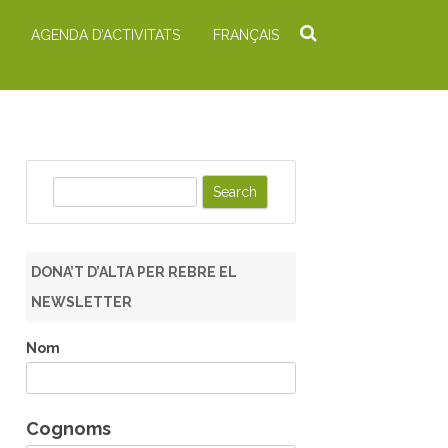
AGENDA D’ACTIVITATS
FRANÇAIS
S
e
a
r
DONA’T D’ALTA PER REBRE EL
c
NEWSLETTER
h
Nom
Cognoms