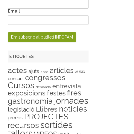
Email
ETIQUETES
actes
articles
ajuts
apps
AUDIO
congressos
concurs
Cursos
entrevista
demanda
fires
exposicions
festes
jornades
gastronomia
noticies
Llibres
legislació
PROJECTES
premis
sortides
recursos
tallers