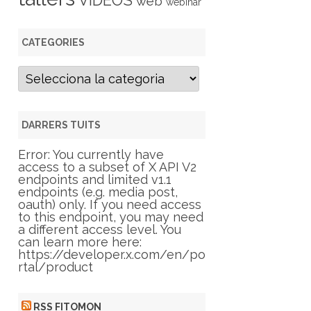
VIDEOS
web
webinar
CATEGORIES
C
a
t
e
g
DARRERS TUITS
o
r
Error: You currently have
i
access to a subset of X API V2
e
endpoints and limited v1.1
s
endpoints (e.g. media post,
oauth) only. If you need access
to this endpoint, you may need
a different access level. You
can learn more here:
https://developer.x.com/en/po
rtal/product
RSS FITOMON