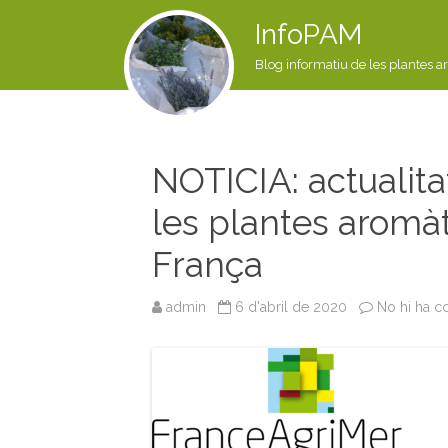
InfoPAM
Blog informatiu de les plantes a
NOTICIA: actualit
les plantes aromàt
França
admin
6 d'abril de 2020
No hi ha c