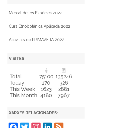
Mercat de les Espècies 2022
Curs Etnobotánica Aplicada 2022
Activitats de PRIMAVERA 2022
VISITES
Total
75100
135246
Today
170
326
This Week
1623
2881
This Month
4180
7967
XARXES RELACIONADES:
F
T
In
Li
F