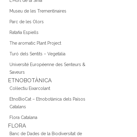
L'Hort de la Sínia
Museu de les Trementinaires
Parc de les Olors
Ratafia Espiells
The aromatic Plant Project
Turó dels Sentits – Vegetàlia
Université Européenne des Senteurs &
Saveurs
ETNOBOTÀNICA
Col·lectiu Eixarcolant
EtnoBioCat – Etnobotànica dels Països
Catalans
Flora Catalana
FLORA
Banc de Dades de la Biodiversitat de