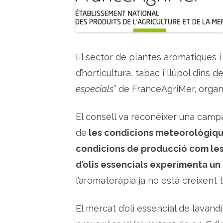
El sector de plantes aromàtiques i
d’horticultura, tabac i llúpol dins d
especials
” de FranceAgriMer, organi
El consell va reconèixer una campa
de
les condicions meteorològiqu
condicions de producció com les 
d’olis essencials experimenta un
l’aromateràpia ja no està creixent
El mercat d’oli essencial de lavandí