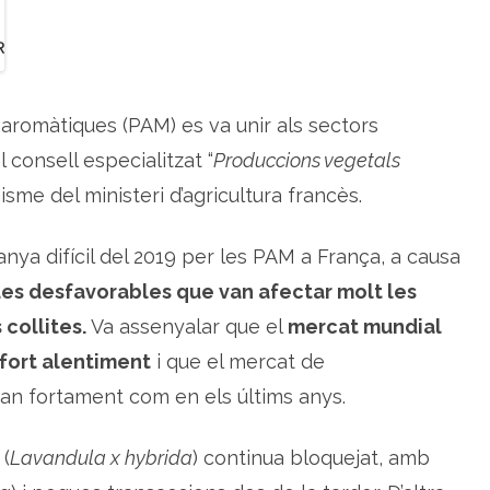
t
u
a
l
i
t
a
t
 aromàtiques (PAM) es va unir als sectors
e
c
el consell especialitzat “
Produccions vegetals
o
n
sme del ministeri d’agricultura francès.
ò
m
i
c
nya difícil del 2019 per les PAM a França, a causa
a
d
es desfavorables que van afectar molt les
e
l
s
collites.
Va assenyalar que el
mercat mundial
e
c
 fort alentiment
i que el mercat de
t
o
 tan fortament com en els últims anys.
r
d
e
l
 (
Lavandula x hybrida
) continua bloquejat, amb
e
s
p