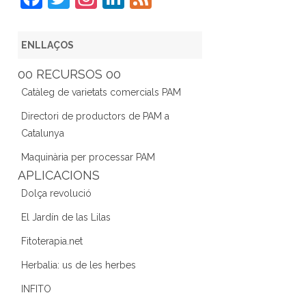
a
w
st
n
e
c
itt
a
k
e
ENLLAÇOS
e
er
gr
e
d
00 RECURSOS 00
b
a
dI
Catàleg de varietats comercials PAM
o
m
n
Directori de productors de PAM a
o
Catalunya
k
Maquinària per processar PAM
APLICACIONS
Dolça revolució
El Jardín de las Lilas
Fitoterapia.net
Herbalia: us de les herbes
INFITO