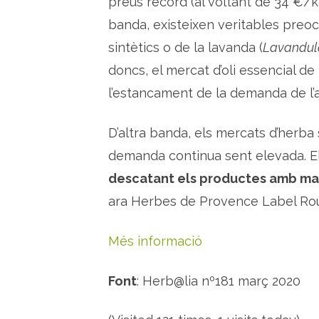
preus rècord (al voltant de 34 €/kg
banda, existeixen veritables pre
sintètics o de la lavanda (
Lavandula
doncs, el mercat d’oli essencial de
l’estancament de la demanda de l’a
D’altra banda, els mercats d’herba
demanda continua sent elevada. E
descatant els productes amb marq
ara Herbes de Provence Label Ro
Més informació
Font
: Herb@lia nº181 març 2020