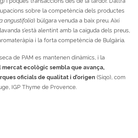
) i poques transaccions des de la tardor. D’altra
l
a
ocupacions sobre la competència dels productes
n
t
 angustifolia
) búlgara venuda a baix preu. Així
e
s
 lavanda s’està alentint amb la caiguda dels preus,
a
r
o
romateràpia i la forta competència de Bulgària.
m
à
t
i
 seca d
e PAM es mantenen dinàmics, i la
q
u
l
mercat ecològic sembla que avança,
e
s
ues oficials de qualitat i d’origen
(Siqo), com
i
m
e
uge, IGP Thyme de Provence.
d
i
c
i
n
a
l
s
a
F
r
a