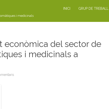
INICI
GRUP DE TREBALL
romàtiques i medicinals
at econòmica del sector de
iques i medicinals a
omentaris
a
N
O
T
I
C
I
A
:
a
c