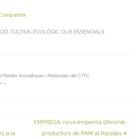
n
ç
a
Comparteix
CIÓ
,
CULTIUS
,
ECOLÒGIC
,
OLIS ESSENCIALS
,
de Plantes Aromàtiques i Medicinals del CTFC
in
→
EMPRESA: nova empenta d’Aromik,
s a la
productors de PAM al Ripollès