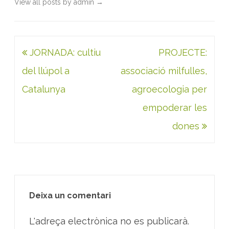
View all posts by admin
→
Navegació
JORNADA: cultiu
PROJECTE:
d'entrades
del llúpol a
associació milfulles,
Catalunya
agroecologia per
empoderar les
dones
Deixa un comentari
L'adreça electrònica no es publicarà.