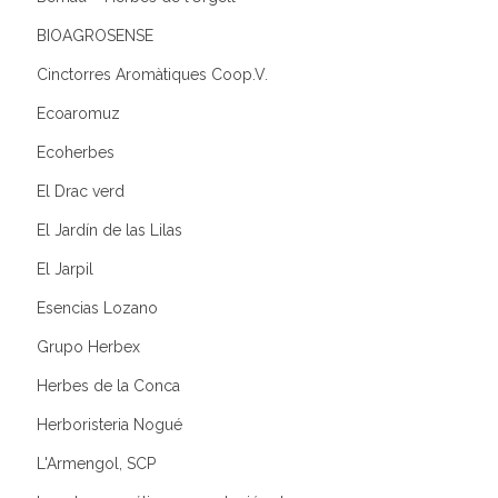
BIOAGROSENSE
Cinctorres Aromàtiques Coop.V.
Ecoaromuz
Ecoherbes
El Drac verd
El Jardín de las Lilas
El Jarpil
Esencias Lozano
Grupo Herbex
Herbes de la Conca
Herboristeria Nogué
L'Armengol, SCP