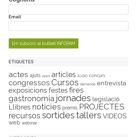
Email
ETIQUETES
actes
articles
ajuts
concurs
apps
AUDIO
Cursos
congressos
entrevista
demanda
fires
exposicions
festes
jornades
gastronomia
legislació
PROJECTES
noticies
Llibres
premis
sortides
tallers
recursos
VIDEOS
web
webinar