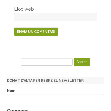
Lloc web
S
e
a
r
DONA’T D’ALTA PER REBRE EL NEWSLETTER
c
h
Nom
Cognoms