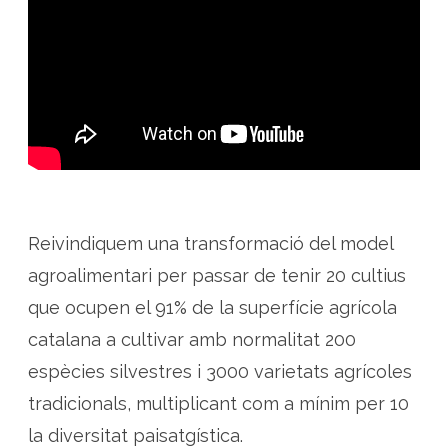
l
a
g
r
o
a
l
i
m
e
n
t
a
r
i
é
s
p
Reivindiquem una transformació del model
o
s
agroalimentari per passar de tenir 20 cultius
s
i
que ocupen el 91% de la superfície agrícola
b
l
catalana a cultivar amb normalitat 200
e
a
m
espècies silvestres i 3000 varietats agrícoles
b
e
tradicionals, multiplicant com a mínim per 10
s
p
la diversitat paisatgística.
è