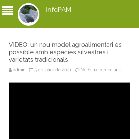
InfoPAM
VIDEO: un nou model agroalimentari és
possible amb espècies silvestres i
varietats tradicionals
admin
5 de juliol de 2021
No hi ha comentaris
a
V
I
D
E
O
:
u
n
n
o
u
m
o
d
e