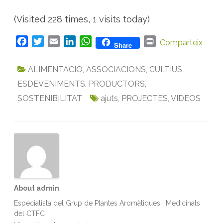
(Visited 228 times, 1 visits today)
F
T
E
L
W
P
Comparteix
Share
a
w
m
i
h
r
c
i
a
n
a
i
ALIMENTACIO
,
ASSOCIACIONS
,
CULTIUS
,
e
t
i
k
t
n
ESDEVENIMENTS
,
PRODUCTORS
,
b
t
l
e
s
t
SOSTENIBILITAT
ajuts
,
PROJECTES
,
VIDEOS
o
e
d
A
o
r
I
p
k
n
p
About admin
Especialista del Grup de Plantes Aromàtiques i Medicinals
del CTFC