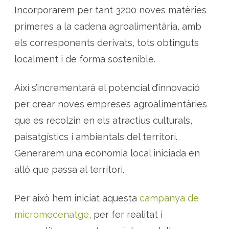
c
i
Incorporarem per tant 3200 noves matèries
e
s
primeres a la cadena agroalimentària, amb
s
i
els corresponents derivats, tots obtinguts
l
v
localment i de forma sostenible.
e
s
t
r
Així s’incrementarà el potencial d’innovació
e
s
i
per crear noves empreses agroalimentàries
v
a
que es recolzin en els atractius culturals,
r
i
paisatgístics i ambientals del territori.
e
t
a
Generarem una economia local iniciada en
t
s
allò que passa al territori.
t
r
a
d
Per això hem iniciat aquesta
campanya de
i
c
micromecenatge
, per fer realitat i
i
o