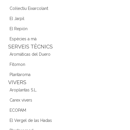
Col·lectiu Eixarcolant
El Jarpil
El Repión
Espècies a mà
SERVEIS TÈCNICS
Aromáticas del Duero
Fitomon
Plantaroma
VIVERS
Aroplantas S.L.
Carex vivers
ECOPAM
El Vergel de las Hadas