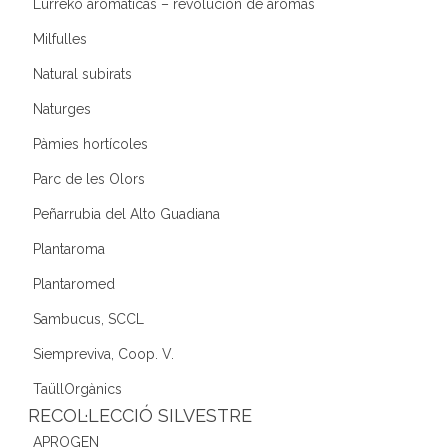
Lurreko aromáticas – revolución de aromas
Milfulles
Natural subirats
Naturges
Pàmies hortícoles
Parc de les Olors
Peñarrubia del Alto Guadiana
Plantaroma
Plantaromed
Sambucus, SCCL
Siempreviva, Coop. V.
TaüllOrgànics
RECOL·LECCIÓ SILVESTRE
APROGEN