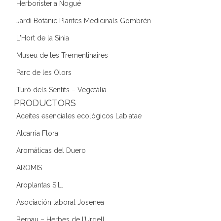
Herboristeria Nogué
Jardí Botànic Plantes Medicinals Gombrèn
L'Hort de la Sínia
Museu de les Trementinaires
Parc de les Olors
Turó dels Sentits – Vegetàlia
PRODUCTORS
Aceites esenciales ecológicos Labiatae
Alcarria Flora
Aromáticas del Duero
AROMIS
Aroplantas S.L.
Asociación laboral Josenea
Bernau – Herbes de l’Urgell