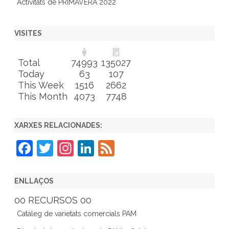
Activitats de PRIMAVERA 2022
VISITES
Total
74993
135027
Today
63
107
This Week
1516
2662
This Month
4073
7748
XARXES RELACIONADES:
F
T
In
Li
F
a
w
st
n
e
c
itt
a
k
e
ENLLAÇOS
e
er
gr
e
d
00 RECURSOS 00
b
a
dI
Catàleg de varietats comercials PAM