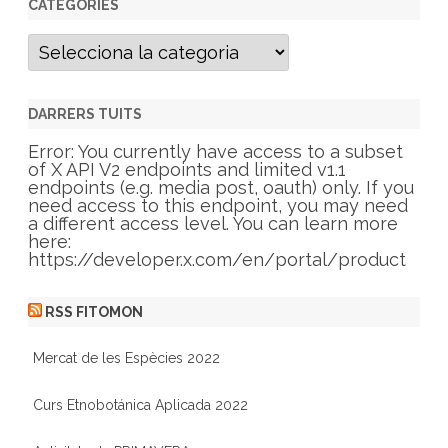
CATEGORIES
C
a
t
e
g
DARRERS TUITS
o
r
Error: You currently have access to a subset
i
of X API V2 endpoints and limited v1.1
e
endpoints (e.g. media post, oauth) only. If you
s
need access to this endpoint, you may need
a different access level. You can learn more
here:
https://developer.x.com/en/portal/product
RSS FITOMON
Mercat de les Espècies 2022
Curs Etnobotánica Aplicada 2022