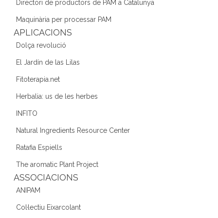
o
m
n
Directori de productors de PAM a Catalunya
o
Maquinària per processar PAM
k
APLICACIONS
Dolça revolució
El Jardín de las Lilas
Fitoterapia.net
Herbalia: us de les herbes
INFITO
Natural Ingredients Resource Center
Ratafia Espiells
The aromatic Plant Project
ASSOCIACIONS
ANIPAM
Col·lectiu Eixarcolant