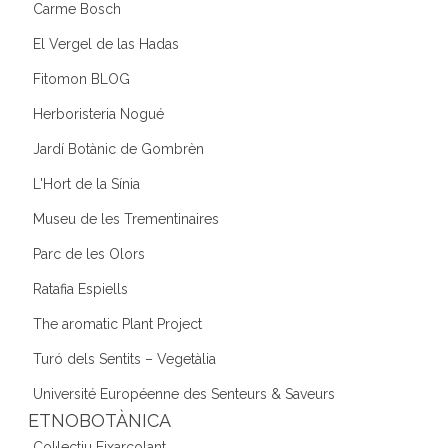
Carme Bosch
El Vergel de las Hadas
Fitomon BLOG
Herboristeria Nogué
Jardí Botànic de Gombrèn
L'Hort de la Sínia
Museu de les Trementinaires
Parc de les Olors
Ratafia Espiells
The aromatic Plant Project
Turó dels Sentits – Vegetàlia
Université Européenne des Senteurs & Saveurs
ETNOBOTÀNICA
Col·lectiu Eixarcolant