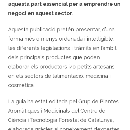
aquesta part essencial per a emprendre un
b
a
s
negoci en aquest sector.
e
d
e
p
Aquesta publicació pretén presentar, d’una
l
a
forma més o menys ordenada i intel·ligible,
n
t
les diferents legislacions i tràmits en l’àmbit
e
s
a
dels principals productes que poden
r
o
elaborar els productors i/o petits artesans
m
à
en els sectors de l’alimentació, medicina i
t
i
cosmètica.
q
u
e
s
La guia ha estat editada pel Grup de Plantes
i
m
e
Aromàtiques i Medicinals del Centre de
d
i
Ciència i Tecnologia Forestal de Catalunya,
c
i
elaborada gràcies al coneixement d’expertes
n