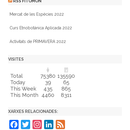
RSS FITOMON
Mercat de les Espècies 2022
Curs Etnobotánica Aplicada 2022
Activitats de PRIMAVERA 2022
VISITES
Total
75380
135590
Today
39
65
This Week
435
865
This Month
4460
8311
XARXES RELACIONADES:
F
T
In
Li
F