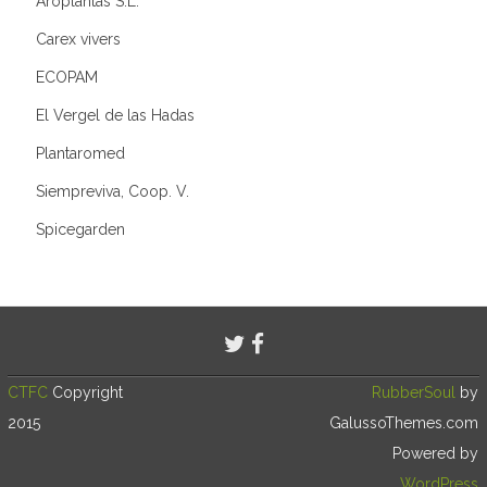
Aroplantas S.L.
Carex vivers
ECOPAM
El Vergel de las Hadas
Plantaromed
Siempreviva, Coop. V.
Spicegarden
CTFC
Copyright
RubberSoul
by
2015
GalussoThemes.com
Powered by
WordPress