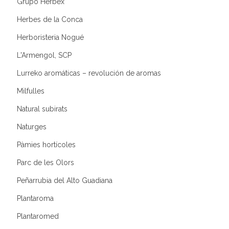
Grupo Herbex
Herbes de la Conca
Herboristeria Nogué
L'Armengol, SCP
Lurreko aromáticas – revolución de aromas
Milfulles
Natural subirats
Naturges
Pàmies hortícoles
Parc de les Olors
Peñarrubia del Alto Guadiana
Plantaroma
Plantaromed