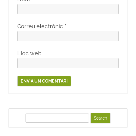
Correu electrònic
*
Lloc web
S
e
a