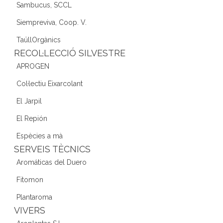
Sambucus, SCCL
Siempreviva, Coop. V.
TaüllOrgànics
RECOL·LECCIÓ SILVESTRE
APROGEN
Col·lectiu Eixarcolant
El Jarpil
El Repión
Espècies a mà
SERVEIS TÈCNICS
Aromáticas del Duero
Fitomon
Plantaroma
VIVERS