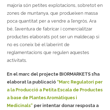
o
majoria són petites explotacions, sobretot en
d
u
zones de muntanya, que produeixen massa
c
c
i
poca quantitat per a vendre a l’engròs. Ara
ó
a
bé, l’aventura de fabricar i comercialitzar
p
e
productes elaborats pot ser un maldecap si
t
i
no es coneix bé el laberint de
t
a
e
reglamentacions que regulen aquestes
s
c
activitats.
a
l
a
d
En el marc del projecte BIORMARKETS s’ha
e
p
elaborat la publicació
“Marc Regulatori per
r
o
d
a la Producció a Petita Escala de Productes
u
c
a base de Plantes Aromàtiques i
t
e
Medicinals”
per intentar donar resposta a
s
a