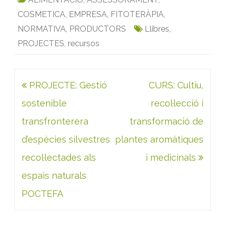
e
t
i
k
t
n
COSMETICA
,
EMPRESA
,
FITOTERÀPIA
,
b
t
l
e
s
t
NORMATIVA
,
PRODUCTORS
Llibres
,
o
e
d
A
PROJECTES
o
r
,
recursos
I
p
k
n
p
Navegació
PROJECTE: Gestió
CURS: Cultiu,
d'entrades
sostenible
recol·lecció i
transfronterera
transformació de
d’espècies silvestres
plantes aromàtiques
recol·lectades als
i medicinals
espais naturals
POCTEFA