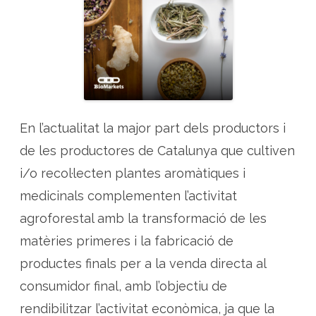
a
L
e
g
a
l
P
A
M
–
M
a
En l’actualitat la major part dels productors i
r
c
r
de les productores de Catalunya que cultiven
e
g
i/o recol·lecten plantes aromàtiques i
u
l
medicinals complementen l’activitat
a
t
o
agroforestal amb la transformació de les
r
i
matèries primeres i la fabricació de
p
e
productes finals per a la venda directa al
r
a
consumidor final, amb l’objectiu de
l
a
p
rendibilitzar l’activitat econòmica, ja que la
r