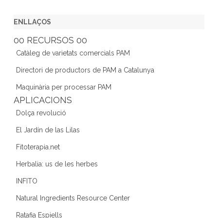
a
w
st
n
e
c
itt
a
k
e
ENLLAÇOS
e
er
gr
e
d
00 RECURSOS 00
b
a
dI
Catàleg de varietats comercials PAM
o
m
n
Directori de productors de PAM a Catalunya
o
Maquinària per processar PAM
k
APLICACIONS
Dolça revolució
El Jardín de las Lilas
Fitoterapia.net
Herbalia: us de les herbes
INFITO
Natural Ingredients Resource Center
Ratafia Espiells