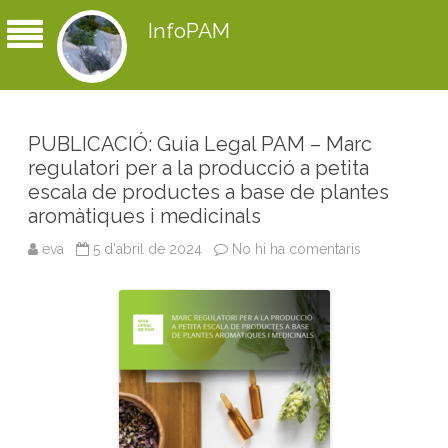
InfoPAM
PUBLICACIÓ: Guia Legal PAM – Marc
regulatori per a la producció a petita
escala de productes a base de plantes
aromàtiques i medicinals
eva
5 d'abril de 2024
No hi ha comentaris
a
P
U
B
L
I
C
A
C
I
Ó
:
G
u
i