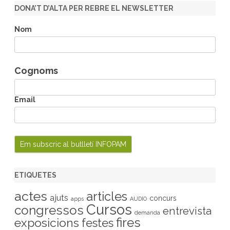
r
DONA’T D’ALTA PER REBRE EL NEWSLETTER
c
h
Nom
Cognoms
Email
ETIQUETES
actes
articles
ajuts
concurs
apps
AUDIO
Cursos
congressos
entrevista
demanda
fires
exposicions
festes