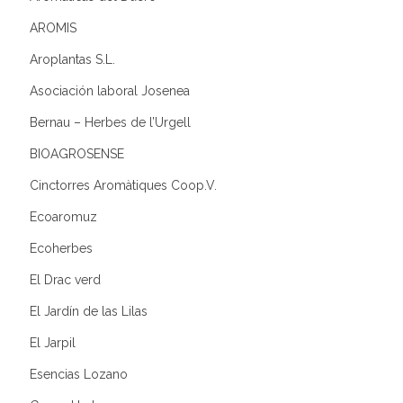
AROMIS
Aroplantas S.L.
Asociación laboral Josenea
Bernau – Herbes de l’Urgell
BIOAGROSENSE
Cinctorres Aromàtiques Coop.V.
Ecoaromuz
Ecoherbes
El Drac verd
El Jardín de las Lilas
El Jarpil
Esencias Lozano