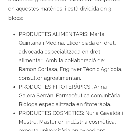
a
l
en aquestes matèries, i està dividida en 3
s
blocs:
PRODUCTES ALIMENTARIS: Marta
Quintana i Medina, Llicenciada en dret,
advocada especialitzada en dret
alimentari. Amb la col·laboració de:
Ramon Cortasa, Enginyer Tècnic Agrícola,
consultor agroalimentari.
PRODUCTES FITOTERÀPICS : Anna
Galera Serrán, Farmacèutica comunitària,
Biòloga especialitzada en fitoteràpia.
PRODUCTES COSMÈTICS: Núria Gavaldà i
Mestre, Màster en indústria cosmètica,
experta universitària en expedient