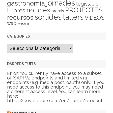
jornades
gastronomia
legislació
PROJECTES
noticies
Llibres
premis
sortides
tallers
recursos
VIDEOS
web
webinar
CATEGORIES
C
a
t
e
g
DARRERS TUITS
o
r
Error: You currently have access to a subset
i
of X API V2 endpoints and limited v1.1
e
endpoints (e.g. media post, oauth) only. If you
s
need access to this endpoint, you may need
a different access level. You can learn more
here:
https://developer.x.com/en/portal/product