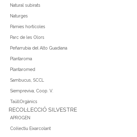
Natural subirats
Naturges
Pàmies hortícoles
Parc de les Olors
Peñarrubia del Alto Guadiana
Plantaroma
Plantaromed
Sambucus, SCCL
Siempreviva, Coop. V.
TaüllOrgànics
RECOL·LECCIÓ SILVESTRE
APROGEN
Col·lectiu Eixarcolant