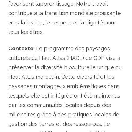
l
favorisent l’apprentissage. Notre travail
i
s
contribue à la transition mondiale croissante
a
t
o
vers la justice, le respect et la dignité pour
n
d
tous les êtres.
e
p
r
o
Contexte
: Le programme des paysages
d
u
culturels du Haut Atlas (HACL) de GDF vise à
i
t
s
préserver la diversité bioculturelle unique du
l
o
Haut Atlas marocain. Cette diversité et les
c
a
paysages montagneux emblématiques dans
u
x
lesquels elle est intégrée ont été maintenus
par les communautés locales depuis des
millénaires grâce à des pratiques locales de
gestion des terres et des ressources. Le