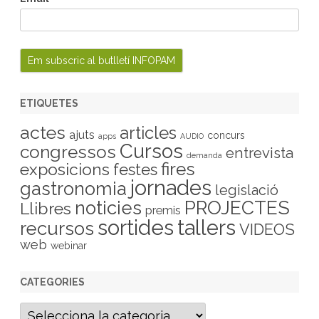
ETIQUETES
actes
articles
ajuts
concurs
apps
AUDIO
Cursos
congressos
entrevista
demanda
fires
exposicions
festes
jornades
gastronomia
legislació
PROJECTES
noticies
Llibres
premis
sortides
tallers
recursos
VIDEOS
web
webinar
CATEGORIES
C