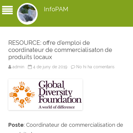
InfoPAM
RESOURCE: offre d’emploi de
coordinateur de commercialisaton de
produits locaux
admin
4 de juny de 2019
No hi ha comentaris
a
R
E
S
O
U
R
C
E
:
o
f
f
r
Poste
: Coordinateur de commercialisation de
e
d