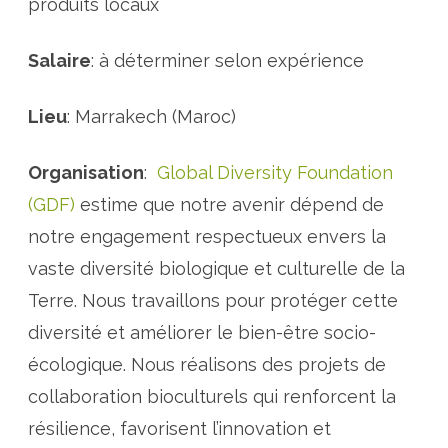
’
produits locaux
e
m
p
l
Salaire
: à déterminer selon expérience
o
i
d
e
Lieu
: Marrakech (Maroc)
c
o
o
r
Organisation
:
Global Diversity Foundation
d
i
(GDF)
estime que notre avenir dépend de
n
a
notre engagement respectueux envers la
t
e
vaste diversité biologique et culturelle de la
u
r
d
Terre. Nous travaillons pour protéger cette
e
c
diversité et améliorer le bien-être socio-
o
m
écologique. Nous réalisons des projets de
m
e
r
collaboration bioculturels qui renforcent la
c
i
résilience, favorisent l’innovation et
a