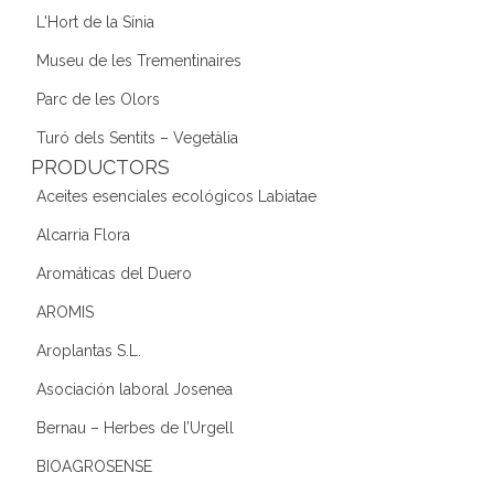
L'Hort de la Sínia
Museu de les Trementinaires
Parc de les Olors
Turó dels Sentits – Vegetàlia
PRODUCTORS
Aceites esenciales ecológicos Labiatae
Alcarria Flora
Aromáticas del Duero
AROMIS
Aroplantas S.L.
Asociación laboral Josenea
Bernau – Herbes de l’Urgell
BIOAGROSENSE