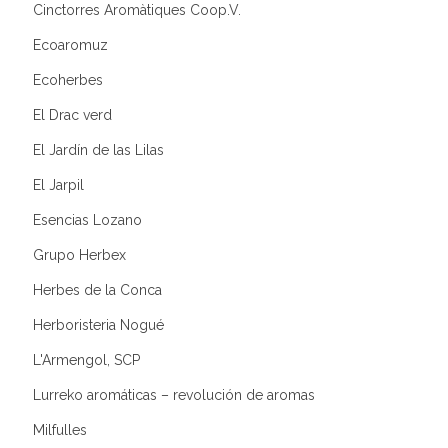
Cinctorres Aromàtiques Coop.V.
Ecoaromuz
Ecoherbes
El Drac verd
El Jardín de las Lilas
El Jarpil
Esencias Lozano
Grupo Herbex
Herbes de la Conca
Herboristeria Nogué
L'Armengol, SCP
Lurreko aromáticas – revolución de aromas
Milfulles