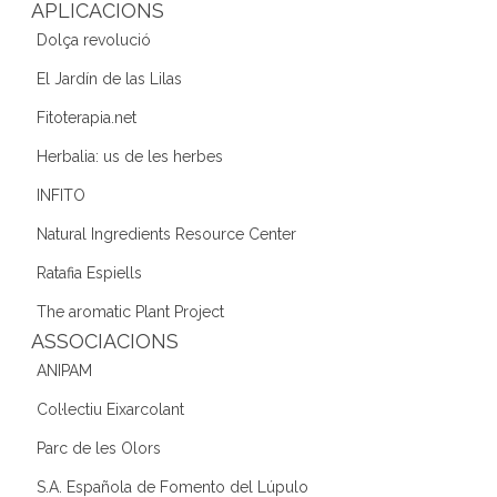
k
APLICACIONS
Dolça revolució
El Jardín de las Lilas
Fitoterapia.net
Herbalia: us de les herbes
INFITO
Natural Ingredients Resource Center
Ratafia Espiells
The aromatic Plant Project
ASSOCIACIONS
ANIPAM
Col·lectiu Eixarcolant
Parc de les Olors
S.A. Española de Fomento del Lúpulo