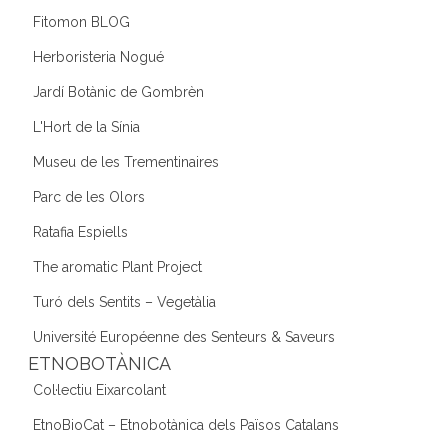
Fitomon BLOG
Herboristeria Nogué
Jardí Botànic de Gombrèn
L'Hort de la Sínia
Museu de les Trementinaires
Parc de les Olors
Ratafia Espiells
The aromatic Plant Project
Turó dels Sentits – Vegetàlia
Université Européenne des Senteurs & Saveurs
ETNOBOTÀNICA
Col·lectiu Eixarcolant
EtnoBioCat – Etnobotànica dels Països Catalans