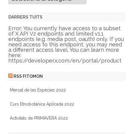
a
t
e
g
DARRERS TUITS
o
r
Error: You currently have access to a subset
i
of X API V2 endpoints and limited v1.1
e
endpoints (e.g. media post, oauth) only. If you
s
need access to this endpoint, you may need
a different access level. You can learn more
here:
https://developer.x.com/en/portal/product
RSS FITOMON
Mercat de les Espècies 2022
Curs Etnobotánica Aplicada 2022
Activitats de PRIMAVERA 2022