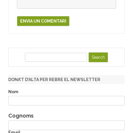
S
e
a
r
DONA’T D’ALTA PER REBRE EL NEWSLETTER
c
h
Nom
Cognoms
Email