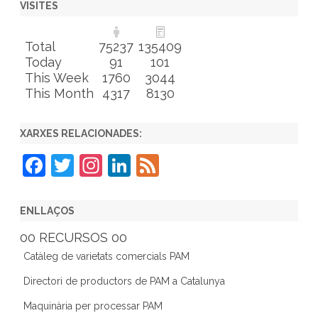
VISITES
Total
75237
135409
Today
91
101
This Week
1760
3044
This Month
4317
8130
XARXES RELACIONADES:
F
T
In
Li
F
a
w
st
n
e
c
itt
a
k
e
ENLLAÇOS
e
er
gr
e
d
00 RECURSOS 00
b
a
dI
Catàleg de varietats comercials PAM
o
m
n
Directori de productors de PAM a Catalunya
o
Maquinària per processar PAM