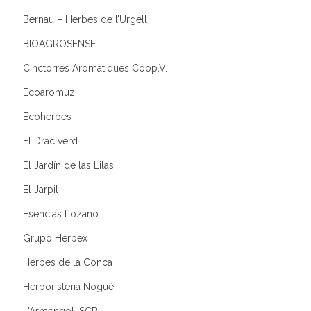
Bernau – Herbes de l’Urgell
BIOAGROSENSE
Cinctorres Aromàtiques Coop.V.
Ecoaromuz
Ecoherbes
El Drac verd
El Jardín de las Lilas
El Jarpil
Esencias Lozano
Grupo Herbex
Herbes de la Conca
Herboristeria Nogué
L'Armengol, SCP