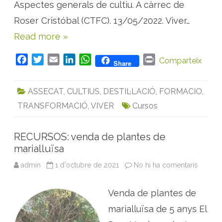
Aspectes generals de cultiu. A càrrec de
i
q
Roser Cristóbal (CTFC). 13/05/2022. Viver…
u
e
s
Read more »
i
m
e
F
T
E
L
W
P
Comparteix
d
Share
i
a
w
m
i
h
r
c
i
c
i
a
n
a
i
n
ASSECAT
,
CULTIUS
,
DESTIL·LACIÓ
,
FORMACIO
,
e
t
i
k
t
n
a
l
TRANSFORMACIÓ
,
VIVER
Cursos
b
t
l
e
s
t
a
A
o
e
d
A
m
o
r
I
p
p
RECURSOS: venda de plantes de
o
k
n
p
s
marialluïsa
t
a
admin
1 d'octubre de 2021
No hi ha comentaris
a
R
E
C
Venda de plantes de
U
R
S
marialluïsa de 5 anys El
O
S