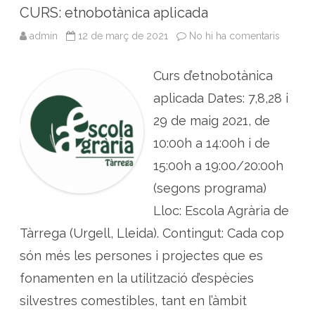
o
e
d
A
CURS: etnobotànica aplicada
o
r
I
p
admin
12 de març de 2021
No hi ha comentaris
a
k
n
p
C
U
R
Curs d’etnobotànica
S
:
e
aplicada Dates: 7,8,28 i
t
n
29 de maig 2021, de
o
b
10:00h a 14:00h i de
o
t
15:00h a 19:00/20:00h
à
n
i
(segons programa)
c
a
Lloc: Escola Agrària de
a
p
Tàrrega (Urgell, Lleida). Contingut: Cada cop
l
i
c
són més les persones i projectes que es
a
d
fonamenten en la utilització d’espècies
a
silvestres comestibles, tant en l’àmbit