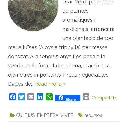
Drac Verd, productor
:
v
de plantes
e
n
aromàtiques i
d
a
d
medicinals, arrencarà
e
p
una plantació de 100
l
a
marialluïses (Aloysia triphylla) per massa
n
t
e
densitat. Ara tenen 5 anys Les posa a la
s
d
venda, amb format d’arrel nua, o amb test,
e
m
diàmetres importants. Preus negociables
a
r
Dades de…
Read more »
i
a
l
l
F
T
E
L
W
P
Comparteix
Share
u
ï
a
w
m
i
h
r
s
c
i
a
n
a
i
a
CULTIUS
,
EMPRESA
,
VIVER
recursos
e
t
i
k
t
n
b
t
l
e
s
t