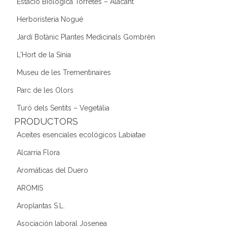
Estació Biològica Torretes – Alacant
Herboristeria Nogué
Jardí Botànic Plantes Medicinals Gombrèn
L'Hort de la Sínia
Museu de les Trementinaires
Parc de les Olors
Turó dels Sentits – Vegetàlia
PRODUCTORS
Aceites esenciales ecológicos Labiatae
Alcarria Flora
Aromáticas del Duero
AROMIS
Aroplantas S.L.
Asociación laboral Josenea