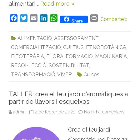
alimentari,…
Read more »
F
T
E
L
W
P
Comparteix
Share
a
w
m
i
h
r
c
i
a
n
a
i
ALIMENTACIO
,
ASSESSORAMENT
,
e
t
i
k
t
n
COMERCIALITZACIÓ
,
CULTIUS
,
ETNOBOTÀNICA
,
b
t
l
e
s
t
o
e
d
A
FITOTERÀPIA
,
FLORA
,
FORMACIO
,
MAQUINARIA
,
o
r
I
p
RECOL·LECCIÓ
,
SOSTENIBILITAT
,
k
n
p
TRANSFORMACIÓ
,
VIVER
Cursos
TALLER: crea el teu jardí d’aromàtiques a
partir de llavors i esqueixos
admin
2 de febrer de 2021
No hi ha comentaris
a
T
A
L
Crea el teu jardí
L
E
R
d’aromàtiques Data: 27