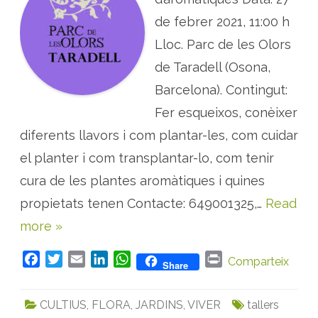
:
c
de febrer 2021, 11:00 h
r
e
Lloc. Parc de les Olors
a
e
de Taradell (Osona,
l
t
e
Barcelona). Contingut:
u
j
Fer esqueixos, conèixer
a
r
diferents llavors i com plantar-les, com cuidar
d
í
d
el planter i com transplantar-lo, com tenir
’
a
cura de les plantes aromàtiques i quines
r
o
propietats tenen Contacte: 649001325,…
Read
m
à
more »
t
i
q
u
F
T
E
L
W
P
Comparteix
Share
e
s
a
w
m
i
h
r
a
c
i
a
n
a
i
p
CULTIUS
,
FLORA
,
JARDINS
,
VIVER
tallers
a
e
t
i
k
t
n
r