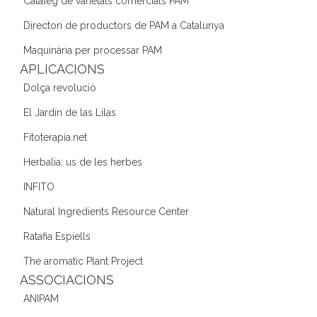
b
a
dI
Catàleg de varietats comercials PAM
o
m
n
Directori de productors de PAM a Catalunya
o
Maquinària per processar PAM
k
APLICACIONS
Dolça revolució
El Jardín de las Lilas
Fitoterapia.net
Herbalia: us de les herbes
INFITO
Natural Ingredients Resource Center
Ratafia Espiells
The aromatic Plant Project
ASSOCIACIONS
ANIPAM