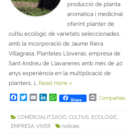
producció de planta
e
R
i
aromàtica i medicinal
e
r
oferint planter de
a
r
cultiu ecològic de varietats seleccionades,
e
f
o
amb la incorporació de Jaume Riera
r
ç
Villagrasa. Planteles Lloveras, empresa de
a
l
Sant Andreu de Llavaneres amb més de 40
a
d
anys experiència en la multiplicació de
i
v
i
planters, i…
Read more »
s
i
ó
F
T
E
L
W
P
Comparteix
E
Share
C
a
w
m
i
h
r
O
P
c
i
a
n
a
i
A
COMERCIALITZACIÓ
,
CULTIUS
,
ECOLÒGIC
,
e
t
i
k
t
n
M
EMPRESA
,
VIVER
noticies
b
t
l
e
s
t
o
e
d
A