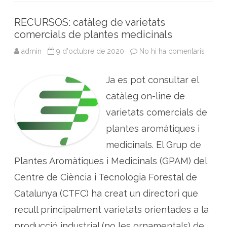
t
b
t
l
e
s
t
i
o
e
d
A
r
RECURSOS: catàleg de varietats
d
o
r
I
p
comercials de plantes medicinals
e
l
k
n
p
l
admin
9 d'octubre de 2020
No hi ha comentaris
a
a
R
v
E
o
C
r
Ja es pot consultar el
U
s
R
i
S
catàleg on-line de
e
O
s
S
q
varietats comercials de
:
u
c
e
plantes aromàtiques i
a
i
t
x
medicinals. El Grup de
à
o
l
s
e
Plantes Aromàtiques i Medicinals (GPAM) del
g
d
Centre de Ciència i Tecnologia Forestal de
e
v
Catalunya (CTFC) ha creat un directori que
a
r
i
recull principalment varietats orientades a la
e
t
producció industrial (no les ornamentals) de…