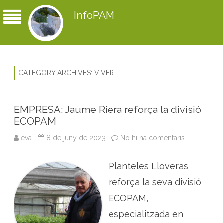
InfoPAM
CATEGORY ARCHIVES:
VIVER
EMPRESA: Jaume Riera reforça la divisió
ECOPAM
eva
8 de juny de 2023
No hi ha comentaris
a
E
M
P
Planteles Lloveras
R
E
S
reforça la seva divisió
A
:
ECOPAM,
J
a
especialitzada en
u
m