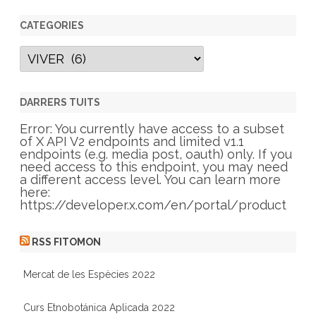
CATEGORIES
C
a
t
e
g
DARRERS TUITS
o
r
Error: You currently have access to a subset
i
of X API V2 endpoints and limited v1.1
e
endpoints (e.g. media post, oauth) only. If you
s
need access to this endpoint, you may need
a different access level. You can learn more
here:
https://developer.x.com/en/portal/product
RSS FITOMON
Mercat de les Espècies 2022
Curs Etnobotánica Aplicada 2022