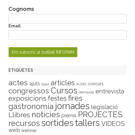
Cognoms
Email
ETIQUETES
actes
articles
ajuts
concurs
apps
AUDIO
Cursos
congressos
entrevista
demanda
fires
exposicions
festes
jornades
gastronomia
legislació
PROJECTES
noticies
Llibres
premis
sortides
tallers
recursos
VIDEOS
web
webinar