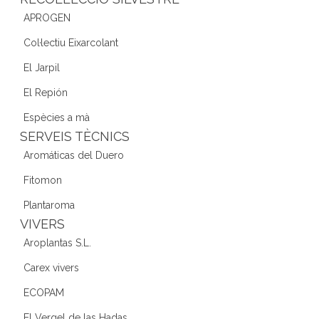
APROGEN
Col·lectiu Eixarcolant
El Jarpil
El Repión
Espècies a mà
SERVEIS TÈCNICS
Aromáticas del Duero
Fitomon
Plantaroma
VIVERS
Aroplantas S.L.
Carex vivers
ECOPAM
El Vergel de las Hadas