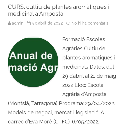
o
r
I
p
CURS: cultiu de plantes aromàtiques i
k
n
p
medicinal a Amposta
admin
5 d'abril de 2022
No hi ha comentaris
a
C
U
R
Formació Escoles
S
:
c
Agràries Cultiu de
u
l
plantes aromàtiques i
t
i
medicinals Dates: del
u
d
29 d’abril al 21 de maig
e
p
l
2022 Lloc: Escola
a
n
Agrària d’Amposta
t
e
(Montsià, Tarragona) Programa: 29/04/2022.
s
a
r
Models de negoci, mercat i legislació. A
o
m
càrrec d’Eva Moré (CTFC). 6/05/2022.
à
t