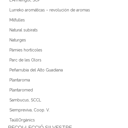
Lurreko aromáticas – revolución de aromas
Milfulles
Natural subirats
Naturges
Pàmies hortícoles
Parc de les Olors
Peñarrubia del Alto Guadiana
Plantaroma
Plantaromed
Sambucus, SCCL
Siempreviva, Coop. V.
TaüllOrgànics
RECOL·LECCIÓ SILVESTRE