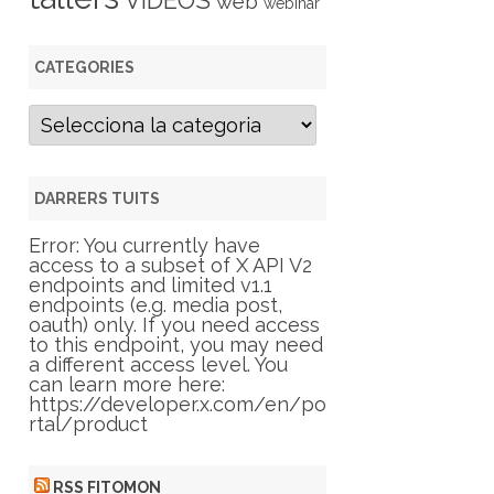
VIDEOS
web
webinar
CATEGORIES
C
a
t
e
g
DARRERS TUITS
o
r
Error: You currently have
i
access to a subset of X API V2
e
endpoints and limited v1.1
s
endpoints (e.g. media post,
oauth) only. If you need access
to this endpoint, you may need
a different access level. You
can learn more here:
https://developer.x.com/en/po
rtal/product
RSS FITOMON