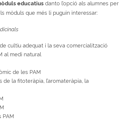
mòduls educatius
danto l’opció als alumnes per
s
i
els mòduls que més li puguin interessar:
p
e
t
i
dicinals
t
s
f
r
de cultiu adequat i la seva comercialització
u
i
t
M al medi natural
s
onòmic de les PAM
 de la fitoteràpia, l’aromateràpia, la
AM
AM
es PAM