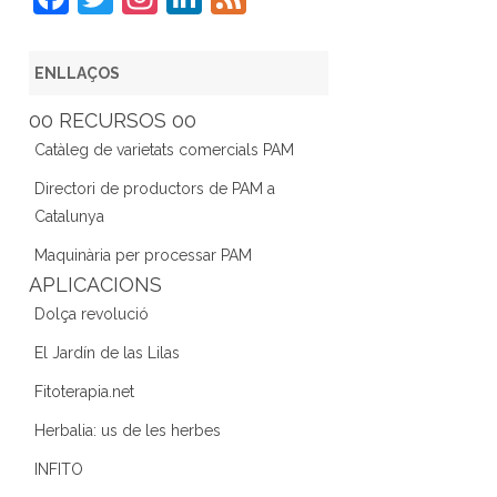
a
w
st
n
e
c
itt
a
k
e
ENLLAÇOS
e
er
gr
e
d
00 RECURSOS 00
b
a
dI
Catàleg de varietats comercials PAM
o
m
n
Directori de productors de PAM a
o
Catalunya
k
Maquinària per processar PAM
APLICACIONS
Dolça revolució
El Jardín de las Lilas
Fitoterapia.net
Herbalia: us de les herbes
INFITO