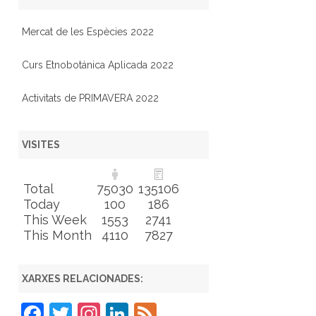
Mercat de les Espècies 2022
Curs Etnobotánica Aplicada 2022
Activitats de PRIMAVERA 2022
VISITES
Total
75030
135106
Today
100
186
This Week
1553
2741
This Month
4110
7827
XARXES RELACIONADES:
F
T
In
Li
F