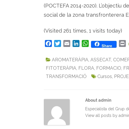
(POCTEFA 2014-2020). L’objectiu d
social de la zona transfronterera
(Visited 261 times, 1 visits today)
F
T
E
L
W
P
Share
a
w
m
i
h
r
c
i
a
n
a
i
AROMATERÀPIA
,
ASSECAT
,
COMER
e
t
i
k
t
n
FITOTERÀPIA
,
FLORA
,
FORMACIO
,
FR
b
t
l
e
s
t
TRANSFORMACIÓ
Cursos
,
PROJE
o
e
d
A
o
r
I
p
k
n
p
About admin
Especialista del Grup 
View all posts by adm