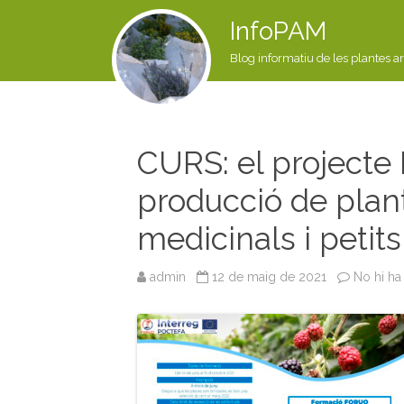
InfoPAM
Blog informatiu de les plantes a
CURS: el projecte
producció de plan
medicinals i petits 
admin
12 de maig de 2021
No hi ha