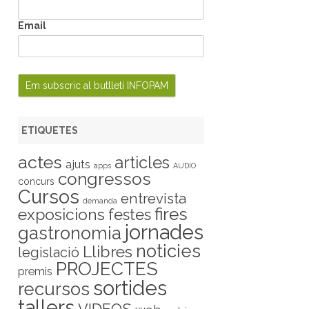
Email
ETIQUETES
actes
articles
ajuts
apps
AUDIO
congressos
concurs
Cursos
entrevista
demanda
fires
exposicions
festes
jornades
gastronomia
noticies
Llibres
legislació
PROJECTES
premis
sortides
recursos
tallers