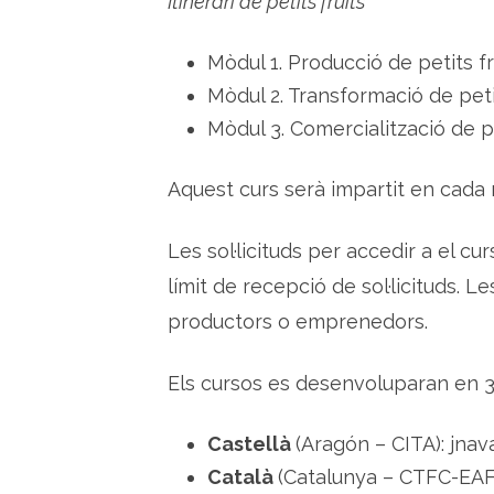
Itinerari de petits fruits
Mòdul 1. Producció de petits fr
Mòdul 2. Transformació de petit
Mòdul 3. Comercialització de pe
Aquest curs serà impartit en cada r
Les sol·licituds per accedir a el cu
límit de recepció de sol·licituds. L
productors o emprenedors.
Els cursos es desenvoluparan en 3
Castellà
(Aragón – CITA): jnav
Català
(Catalunya – CTFC-EAF