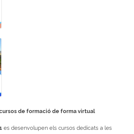
j
e
c
t
e
F
o
R
u
O
p
r
o
p
o
s
a
c
u
r
s
o
s
d
e
p
 cursos de formació de forma virtual
r
o
d
u
1
es desenvolupen els cursos dedicats a les
c
c