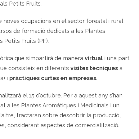
ls Petits Fruits.
i
ó
d
e
noves ocupacions en el sector forestal i rural
p
l
cursos de formació dedicats a les Plantes
a
n
t
 Petits Fruits (PF).
e
s
a
r
eòrica que s’impartirà de manera
virtual
i una part
o
m
que consisteix en diferents
visites tècniques
a
à
t
a) i
pràctiques curtes en empreses
.
i
q
u
e
inalitzarà el 15 d’octubre. Per a aquest any s’han
s
i
m
t a les Plantes Aromàtiques i Medicinals i un
e
d
 l’altre, tractaran sobre descobrir la producció,
i
c
es, considerant aspectes de comercialització.
i
n
a
l