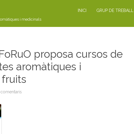
INICI
GRUP DE TREBALL
romàtiques i medicinals
 FoRuO proposa cursos de
tes aromàtiques i
fruits
 comentaris
a
C
U
R
S
:
e
l
p
r
o