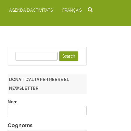
AGENDA D’ACTIVITATS
FRANÇAIS
S
e
a
r
DONA’T D’ALTA PER REBRE EL
c
NEWSLETTER
h
Nom
Cognoms