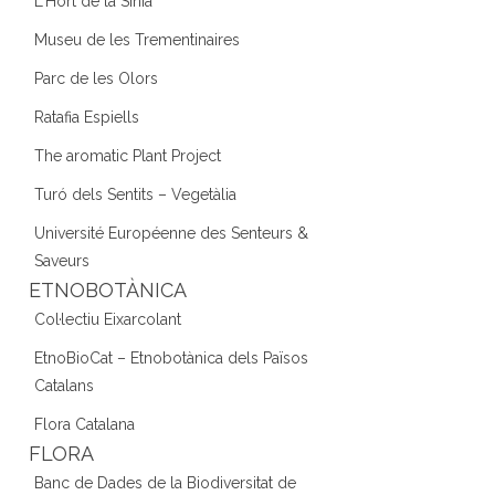
L'Hort de la Sínia
Museu de les Trementinaires
Parc de les Olors
Ratafia Espiells
The aromatic Plant Project
Turó dels Sentits – Vegetàlia
Université Européenne des Senteurs &
Saveurs
ETNOBOTÀNICA
Col·lectiu Eixarcolant
EtnoBioCat – Etnobotànica dels Països
Catalans
Flora Catalana
FLORA
Banc de Dades de la Biodiversitat de