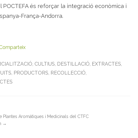
el POCTEFA és reforçar la integració econòmica i
 Espanya-França-Andorra.
Comparteix
CIALITZACIÓ
,
CULTIUS
,
DESTIL·LACIÓ
,
EXTRACTES
,
UITS
,
PRODUCTORS
,
RECOL·LECCIÓ
,
CTES
de Plantes Aromàtiques i Medicinals del CTFC
in
→