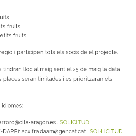
uits
s fruits
tits fruits
egió i participen tots els socis de el projecte.
rs tindran lloc al maig sent el 25 de maig la data
es places seran limitades i es prioritzaran els
 idiomes:
arroro@cita-aragon.es .
SOLICITUD
-DARP): acxifra.daam@gencat.cat .
SOL·LICITUD
.