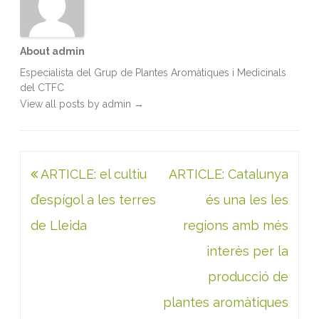
About admin
Especialista del Grup de Plantes Aromàtiques i Medicinals
del CTFC
View all posts by admin
→
Navegació
ARTICLE: el cultiu
ARTICLE: Catalunya
d'entrades
d’espígol a les terres
és una les les
de Lleida
regions amb més
interès per la
producció de
plantes aromàtiques