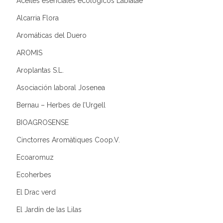
Aceites esenciales ecológicos Labiatae
Alcarria Flora
Aromáticas del Duero
AROMIS
Aroplantas S.L.
Asociación laboral Josenea
Bernau – Herbes de l’Urgell
BIOAGROSENSE
Cinctorres Aromàtiques Coop.V.
Ecoaromuz
Ecoherbes
El Drac verd
El Jardín de las Lilas