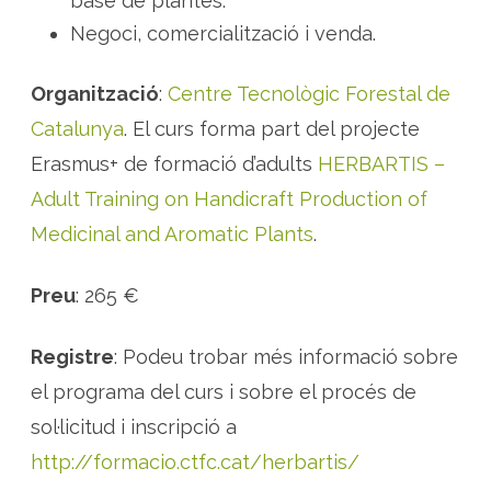
base de plantes.
l
a
Negoci, comercialització i venda.
f
o
r
m
Organització
:
Centre Tecnològic Forestal de
a
c
Catalunya
. El curs forma part del projecte
i
ó
Erasmus+ de formació d’adults
HERBARTIS –
e
n
Adult Training on Handicraft Production of
p
r
o
Medicinal and Aromatic Plants
.
d
u
c
c
Preu
: 265 €
i
ó
a
r
Registre
: Podeu trobar més informació sobre
t
e
el programa del curs i sobre el procés de
s
a
sol·licitud i inscripció a
n
a
d
http://formacio.ctfc.cat/herbartis/
e
p