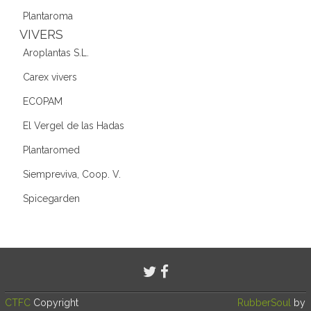
Plantaroma
VIVERS
Aroplantas S.L.
Carex vivers
ECOPAM
El Vergel de las Hadas
Plantaromed
Siempreviva, Coop. V.
Spicegarden
CTFC
Copyright
RubberSoul
by