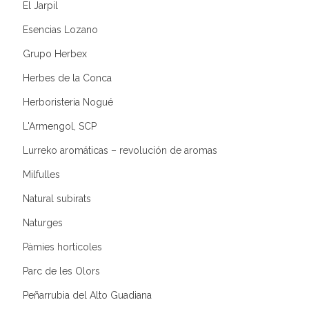
El Jarpil
Esencias Lozano
Grupo Herbex
Herbes de la Conca
Herboristeria Nogué
L'Armengol, SCP
Lurreko aromáticas – revolución de aromas
Milfulles
Natural subirats
Naturges
Pàmies hortícoles
Parc de les Olors
Peñarrubia del Alto Guadiana