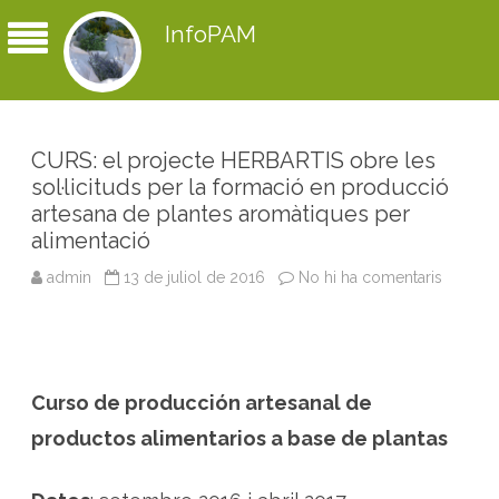
InfoPAM
CURS: el projecte HERBARTIS obre les
sol·licituds per la formació en producció
artesana de plantes aromàtiques per
alimentació
admin
13 de juliol de 2016
No hi ha comentaris
a
C
U
R
S
:
e
l
Curso de producción artesanal de
p
r
o
productos alimentarios a base de plantas
j
e
c
t