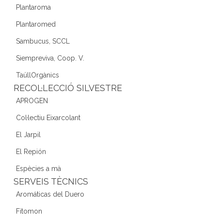
Plantaroma
Plantaromed
Sambucus, SCCL
Siempreviva, Coop. V.
TaüllOrgànics
RECOL·LECCIÓ SILVESTRE
APROGEN
Col·lectiu Eixarcolant
El Jarpil
El Repión
Espècies a mà
SERVEIS TÈCNICS
Aromáticas del Duero
Fitomon