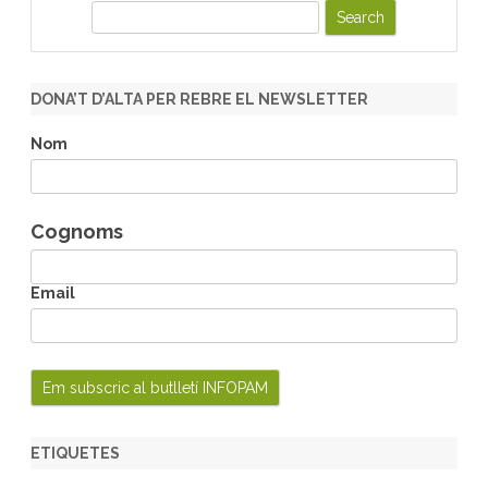
S
e
a
r
DONA’T D’ALTA PER REBRE EL NEWSLETTER
c
h
Nom
Cognoms
Email
ETIQUETES