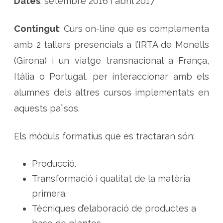
Dates
: setembre 2016 i abril 2017
e
H
E
R
Contingut
: Curs on-line que es complementa
B
A
amb 2 tallers presencials a l’IRTA de Monells
R
T
(Girona) i un viatge transnacional a França,
I
S
Itàlia o Portugal, per interaccionar amb els
o
b
r
alumnes dels altres cursos implementats en
e
l
aquests països.
e
s
s
o
Els mòduls formatius que es tractaran són:
l
·
l
i
Producció.
c
i
Transformació i qualitat de la matèria
t
u
primera.
d
s
Tècniques d’elaboració de productes a
p
e
r