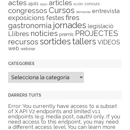
actes
articles
ajuts
concurs
apps
AUDIO
Cursos
congressos
entrevista
demanda
fires
exposicions
festes
jornades
gastronomia
legislació
PROJECTES
noticies
Llibres
premis
sortides
tallers
recursos
VIDEOS
web
webinar
CATEGORIES
C
a
t
e
g
DARRERS TUITS
o
r
Error: You currently have access to a subset
i
of X API V2 endpoints and limited v1.1
e
endpoints (e.g. media post, oauth) only. If you
s
need access to this endpoint, you may need
a different access level. You can learn more