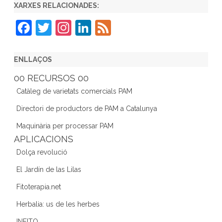
XARXES RELACIONADES:
F
T
In
Li
F
a
w
st
n
e
c
itt
a
k
e
ENLLAÇOS
e
er
gr
e
d
00 RECURSOS 00
b
a
dI
Catàleg de varietats comercials PAM
o
m
n
Directori de productors de PAM a Catalunya
o
Maquinària per processar PAM
k
APLICACIONS
Dolça revolució
El Jardín de las Lilas
Fitoterapia.net
Herbalia: us de les herbes
INFITO