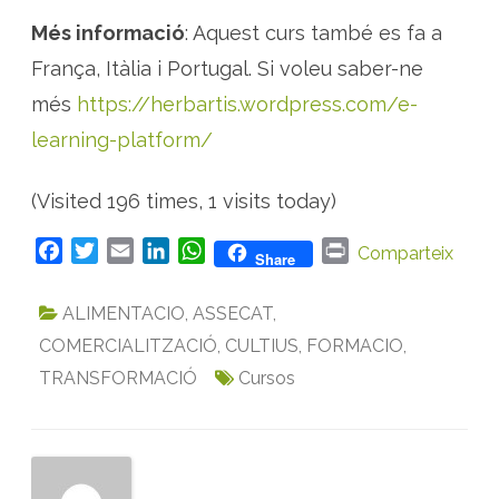
l
a
Més informació
: Aquest curs també es fa a
n
t
França, Itàlia i Portugal. Si voleu saber-ne
e
s
més
https://herbartis.wordpress.com/e-
a
r
learning-platform/
o
m
à
t
(Visited 196 times, 1 visits today)
i
q
u
e
F
T
E
L
W
P
Comparteix
Share
s
a
w
m
i
h
r
p
e
c
i
a
n
a
i
r
ALIMENTACIO
,
ASSECAT
,
a
e
t
i
k
t
n
l
COMERCIALITZACIÓ
,
CULTIUS
,
FORMACIO
,
b
t
l
e
s
t
i
m
TRANSFORMACIÓ
Cursos
o
e
d
A
e
n
o
r
I
p
t
a
k
n
p
c
i
ó