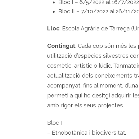
Bloc I – 6/5/2022 al 16/7/2022
Bloc II – 7/10/2022 al 26/11/2
Lloc
: Escola Agrària de Tàrrega (Ur
Contingut
: Cada cop són més les
utilització d’espècies silvestres co
cosmètic, artístic o lúdic. Tanmatei
actualització dels coneixements tr
acompanyat, fins al moment, d’una 
permeti a qui ho desitgi adquirir 
amb rigor els seus projectes.
Bloc I
– Etnobotànica i biodiversitat.