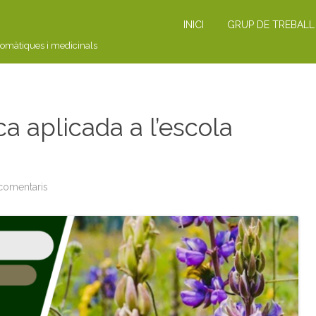
INICI
GRUP DE TREBALL
romàtiques i medicinals
a aplicada a l’escola
 comentaris
a
C
U
R
S
:
E
t
n
o
b
o
t
à