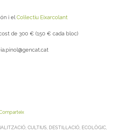
ón i el
Col·lectiu Eixarcolant
cost de 300 € (150 € cada bloc)
reia.pinol@gencat.cat
Comparteix
ALITZACIÓ
,
CULTIUS
,
DESTIL·LACIÓ
,
ECOLÒGIC
,