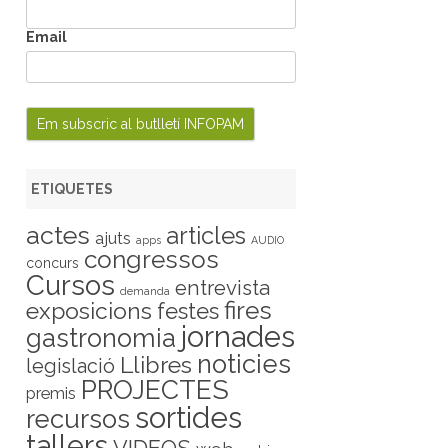
Email
ETIQUETES
actes
articles
ajuts
apps
AUDIO
congressos
concurs
Cursos
entrevista
demanda
fires
exposicions
festes
jornades
gastronomia
noticies
Llibres
legislació
PROJECTES
premis
sortides
recursos
tallers