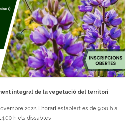
n
i
c
a
a
p
l
i
c
a
d
a
a
l
’
e
s
c
o
l
a
a
ent integral de la vegetació del territori
g
r
à
r
 novembre 2022. L’horari establert és de 9:00 h a
i
a
 14:00 h els dissabtes
d
e
T
à