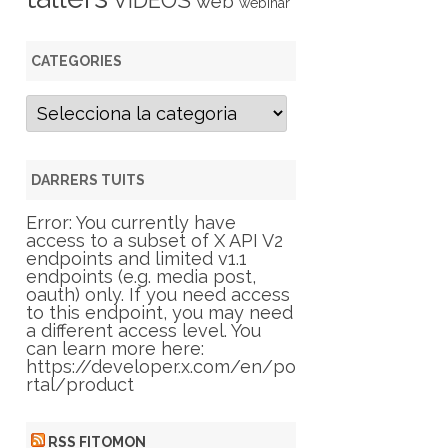
VIDEOS
web
webinar
CATEGORIES
C
a
t
e
g
DARRERS TUITS
o
r
Error: You currently have
i
access to a subset of X API V2
e
endpoints and limited v1.1
s
endpoints (e.g. media post,
oauth) only. If you need access
to this endpoint, you may need
a different access level. You
can learn more here:
https://developer.x.com/en/po
rtal/product
RSS FITOMON