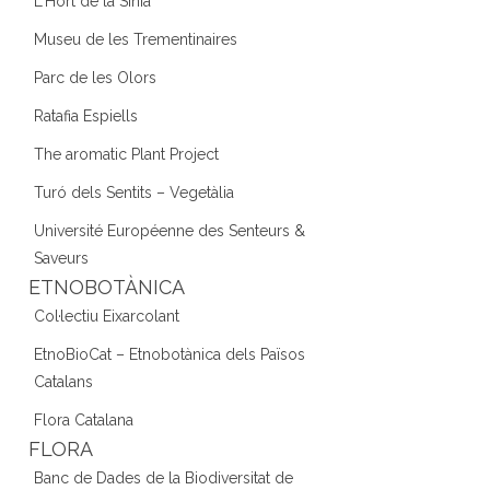
L'Hort de la Sínia
Museu de les Trementinaires
Parc de les Olors
Ratafia Espiells
The aromatic Plant Project
Turó dels Sentits – Vegetàlia
Université Européenne des Senteurs &
Saveurs
ETNOBOTÀNICA
Col·lectiu Eixarcolant
EtnoBioCat – Etnobotànica dels Països
Catalans
Flora Catalana
FLORA
Banc de Dades de la Biodiversitat de