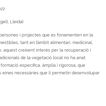
r
r
022
e
g
a
gell, Lleida)
 persones i projectes que es fonamenten en la
mestibles, tant en l’àmbit alimentari, medicinal,
x, aquest creixent interès per la recuperació i
adicionals de la vegetació local no ha anat
formació específica, àmplia i rigorosa, que
les eines necessàries que li permetin desenvolupar