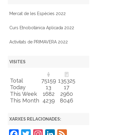
Mercat de les Espècies 2022
Curs Etnobotánica Aplicada 2022
Activitats de PRIMAVERA 2022
VISITES
Total
75159
135325
Today
13
17
This Week
1682
2960
This Month
4239
8046
XARXES RELACIONADES:
F
T
In
Li
F