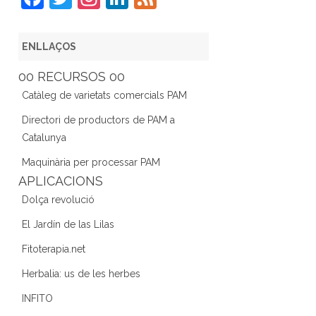
a
w
st
n
e
c
itt
a
k
e
ENLLAÇOS
e
er
gr
e
d
00 RECURSOS 00
b
a
dI
Catàleg de varietats comercials PAM
o
m
n
Directori de productors de PAM a
o
Catalunya
k
Maquinària per processar PAM
APLICACIONS
Dolça revolució
El Jardín de las Lilas
Fitoterapia.net
Herbalia: us de les herbes
INFITO