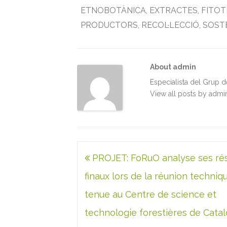
e
t
i
k
t
n
ETNOBOTÀNICA
,
EXTRACTES
,
FITOT
b
t
l
e
s
t
PRODUCTORS
,
RECOL·LECCIÓ
,
SOSTE
o
e
d
A
o
r
I
p
k
n
p
About admin
Especialista del Grup 
View all posts by adm
Navegació
PROJET: FoRuO analyse ses rés
d'entrades
finaux lors de la réunion techniq
tenue au Centre de science et
technologie forestières de Cata