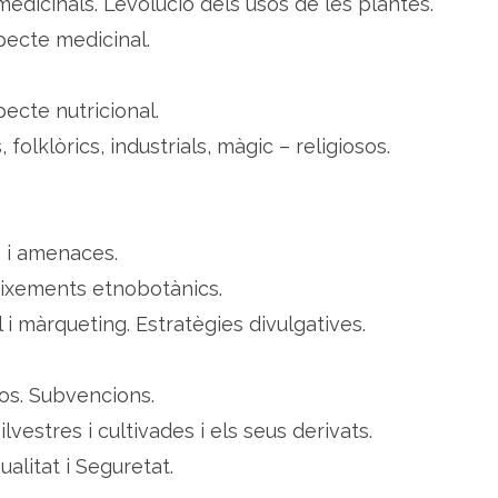
edicinals. L’evolució dels usos de les plantes.
pecte medicinal.
ecte nutricional.
, folklòrics, industrials, màgic – religiosos.
s i amenaces.
eixements etnobotànics.
l i màrqueting. Estratègies divulgatives.
os. Subvencions.
lvestres i cultivades i els seus derivats.
ualitat i Seguretat.