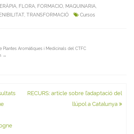
ERÀPIA
,
FLORA
,
FORMACIO
,
MAQUINARIA
,
NIBILITAT
,
TRANSFORMACIÓ
Cursos
de Plantes Aromàtiques i Medicinals del CTFC
in
→
ultats
RECURS: article sobre l’adaptació del
ue
llúpol a Catalunya
logne