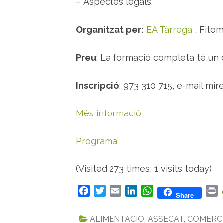
– Aspectes legals.
Organitzat per:
EA Tàrrega
, Fitom
Preu
: La formació completa té un 
Inscripció
: 973 310 715, e-mail mi
Més informació
Programa
(Visited 273 times, 1 visits today)
F
T
E
L
W
P
Share
a
w
m
i
h
r
c
i
a
n
a
i
ALIMENTACIO
,
ASSECAT
,
COMERCI