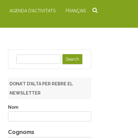
AGENDA D’ACTIVITATS
FRANÇAIS
S
e
a
r
DONA’T D’ALTA PER REBRE EL
c
NEWSLETTER
h
Nom
Cognoms