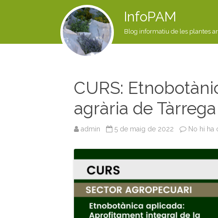
InfoPAM
Blog informatiu de les plantes a
CURS: Etnobotànic
agrària de Tàrrega
admin
5 de maig de 2022
No hi ha