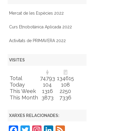
Mercat de les Espècies 2022
Curs Etnobotánica Aplicada 2022
Activitats de PRIMAVERA 2022
VISITES
Total
74793
134615
Today
104
108
This Week
1316
2250
This Month
3873
7336
XARXES RELACIONADES:
F
T
In
Li
F