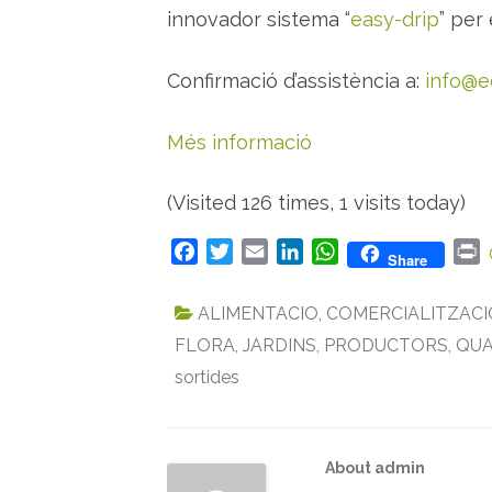
innovador sistema “
easy-drip
” per
Confirmació d’assistència a:
info@e
Més informació
(Visited 126 times, 1 visits today)
F
T
E
L
W
P
Share
a
w
m
i
h
r
c
i
a
n
a
i
ALIMENTACIO
,
COMERCIALITZACI
e
t
i
k
t
n
FLORA
,
JARDINS
,
PRODUCTORS
,
QUA
b
t
l
e
s
t
sortides
o
e
d
A
o
r
I
p
k
n
p
About admin