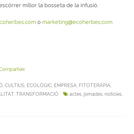
a
 escórrer millor la bosseta de la infusió.
coherbes.com
o
marketing@ecoherbes.com
Comparteix
Ó
,
CULTIUS
,
ECOLÒGIC
,
EMPRESA
,
FITOTERÀPIA
,
LITAT
,
TRANSFORMACIÓ
actes
,
jornades
,
noticies
,