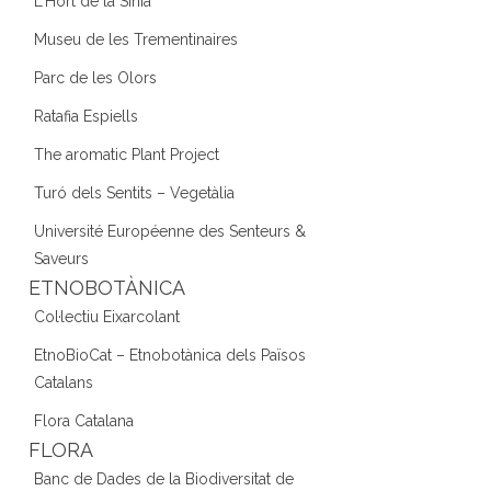
L'Hort de la Sínia
Museu de les Trementinaires
Parc de les Olors
Ratafia Espiells
The aromatic Plant Project
Turó dels Sentits – Vegetàlia
Université Européenne des Senteurs &
Saveurs
ETNOBOTÀNICA
Col·lectiu Eixarcolant
EtnoBioCat – Etnobotànica dels Països
Catalans
Flora Catalana
FLORA
Banc de Dades de la Biodiversitat de