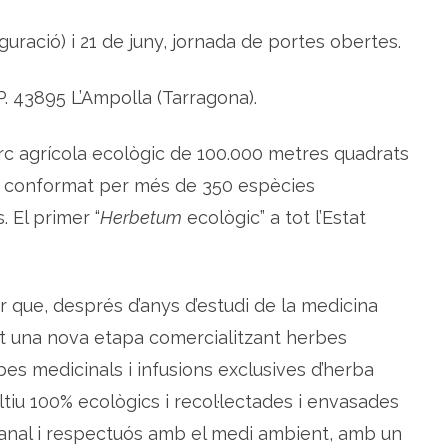
u
r
uguració) i 21 de juny, jornada de portes obertes.
a
c
i
ó
P. 43895 L’Ampolla (Tarragona).
d
e
l
'
arc agrícola ecològic de 100.000 metres quadrats
E
c
o
conformat per més de 350 espècies
h
e
s.
El primer “
Herbetum
ecològic” a tot l’Estat
r
b
e
s
P
a
 que, després d’anys d’estudi de la medicina
r
k
çat una nova etapa comercialitzant herbes
a
l
'
s medicinals i infusions exclusives d’herba
A
m
iu 100% ecològics i recol·lectades i envasades
p
o
anal i respectuós amb el medi ambient, amb un
l
l