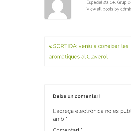
Especialista del Grup 
View all posts by adm
Navegació
SORTIDA: veniu a conèixer les
d'entrades
aromàtiques al Claverol
Deixa un comentari
L'adreça electrònica no es publ
amb
*
Comentari
*