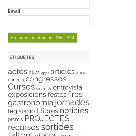
Email
ETIQUETES
actes
articles
ajuts
apps
AUDIO
congressos
concurs
Cursos
entrevista
demanda
fires
exposicions
festes
jornades
gastronomia
noticies
Llibres
legislació
PROJECTES
premis
sortides
recursos
tallers