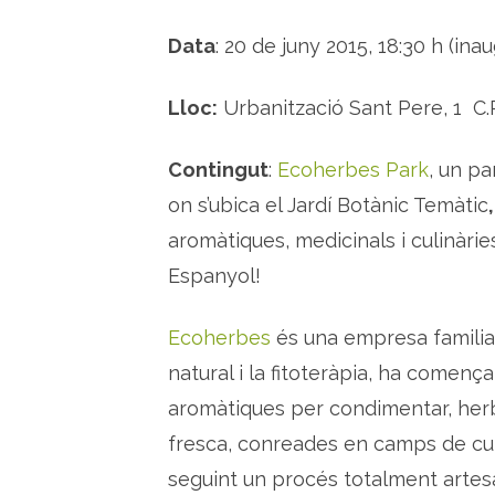
Data
: 20 de juny 2015, 18:30 h (ina
Lloc:
Urbanització Sant Pere, 1 C.
Contingut
:
Ecoherbes Park
, un p
on s’ubica el Jardí Botànic Temàtic
,
aromàtiques, medicinals i culinàrie
Espanyol!
Ecoherbes
és una empresa familiar
natural i la fitoteràpia, ha comen
aromàtiques per condimentar, herbe
fresca, conreades en camps de cult
seguint un procés totalment artes