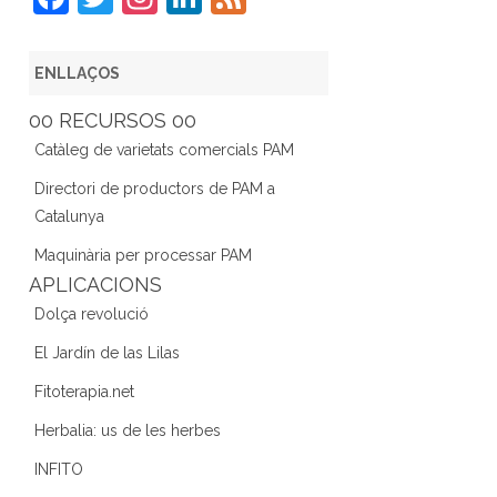
a
w
st
n
e
c
itt
a
k
e
ENLLAÇOS
e
er
gr
e
d
00 RECURSOS 00
b
a
dI
Catàleg de varietats comercials PAM
o
m
n
Directori de productors de PAM a
o
Catalunya
k
Maquinària per processar PAM
APLICACIONS
Dolça revolució
El Jardín de las Lilas
Fitoterapia.net
Herbalia: us de les herbes
INFITO