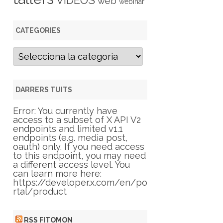
VIDEOS
web
webinar
CATEGORIES
C
a
t
e
g
DARRERS TUITS
o
r
Error: You currently have
i
access to a subset of X API V2
e
endpoints and limited v1.1
s
endpoints (e.g. media post,
oauth) only. If you need access
to this endpoint, you may need
a different access level. You
can learn more here:
https://developer.x.com/en/po
rtal/product
RSS FITOMON