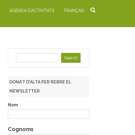
AGENDA D’ACTIVITATS
FRANÇAIS
S
e
a
r
DONA’T D’ALTA PER REBRE EL
c
NEWSLETTER
h
Nom
Cognoms