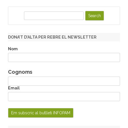
S
e
a
r
DONA’T D’ALTA PER REBRE EL NEWSLETTER
c
h
Nom
Cognoms
Email