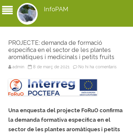
InfoPAM
PROJECTE: demanda de formació
específica en el sector de les plantes
aromàtiques i medicinals i petits fruits
admin
8 de març de 2021
No hi ha comentaris
a
P
R
O
J
E
C
T
E
:
d
Una enquesta del projecte FoRuO confirma
e
m
la demanda formativa específica en el
a
n
sector de les plantes aromàtiques i petits
d