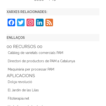
XARXES RELACIONADES:
F
T
In
Li
F
a
w
st
n
e
c
itt
a
k
e
ENLLAÇOS
e
er
gr
e
d
00 RECURSOS 00
b
a
dI
Catàleg de varietats comercials PAM
o
m
n
Directori de productors de PAM a Catalunya
o
Maquinària per processar PAM
k
APLICACIONS
Dolça revolució
El Jardín de las Lilas
Fitoterapia.net