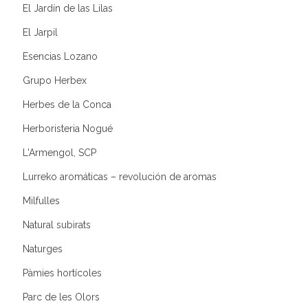
El Jardín de las Lilas
El Jarpil
Esencias Lozano
Grupo Herbex
Herbes de la Conca
Herboristeria Nogué
L'Armengol, SCP
Lurreko aromáticas – revolución de aromas
Milfulles
Natural subirats
Naturges
Pàmies hortícoles
Parc de les Olors