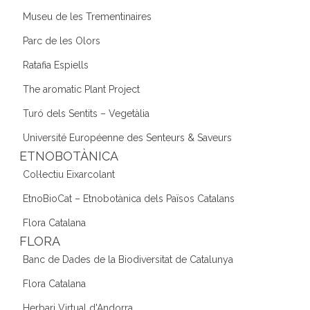
Museu de les Trementinaires
Parc de les Olors
Ratafia Espiells
The aromatic Plant Project
Turó dels Sentits – Vegetàlia
Université Européenne des Senteurs & Saveurs
ETNOBOTÀNICA
Col·lectiu Eixarcolant
EtnoBioCat – Etnobotànica dels Països Catalans
Flora Catalana
FLORA
Banc de Dades de la Biodiversitat de Catalunya
Flora Catalana
Herbari Virtual d'Andorra