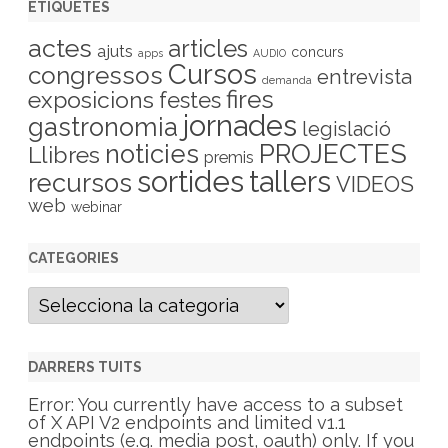
ETIQUETES
actes
articles
ajuts
concurs
apps
AUDIO
Cursos
congressos
entrevista
demanda
fires
exposicions
festes
jornades
gastronomia
legislació
PROJECTES
noticies
Llibres
premis
sortides
tallers
recursos
VIDEOS
web
webinar
CATEGORIES
C
a
t
e
g
DARRERS TUITS
o
r
Error: You currently have access to a subset
i
of X API V2 endpoints and limited v1.1
e
endpoints (e.g. media post, oauth) only. If you