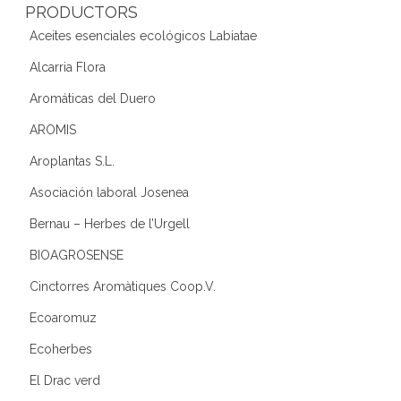
PRODUCTORS
Aceites esenciales ecológicos Labiatae
Alcarria Flora
Aromáticas del Duero
AROMIS
Aroplantas S.L.
Asociación laboral Josenea
Bernau – Herbes de l’Urgell
BIOAGROSENSE
Cinctorres Aromàtiques Coop.V.
Ecoaromuz
Ecoherbes
El Drac verd