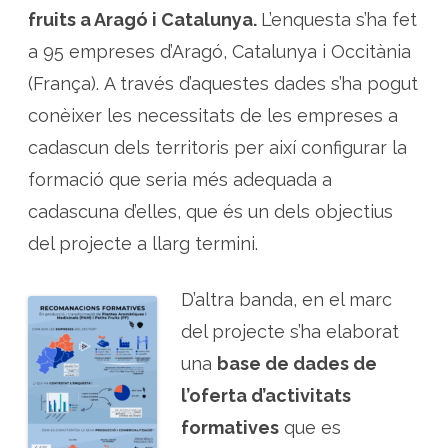
a
d
fruits a Aragó i Catalunya.
L’enquesta s’ha fet
e
f
a 95 empreses d’Aragó, Catalunya i Occitània
o
r
(França). A través d’aquestes dades s’ha pogut
m
a
conèixer les necessitats de les empreses a
c
i
ó
cadascun dels territoris per així configurar la
e
s
formació que seria més adequada a
p
e
cadascuna d’elles, que és un dels objectius
c
í
f
del projecte a llarg termini.
i
c
a
e
D’altra banda,
en el marc
n
e
del projecte s’ha elaborat
l
s
una
base de dades de
e
c
l’oferta d’activitats
t
o
r
formatives
que es
d