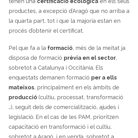
tenen una
certificació ecològica
en els seus
productes, a excepció d’Aragó que no arriba a
la quarta part, tot i que la majoria estan en
procés d’obtenir el certificat.
Pel que fa a la
formació
, més de la meitat ja
disposa de formació
prèvia en el sector
,
sobretot a Catalunya i Occitània. Els
enquestats demanen formació
per a ells
mateixos
, principalment en els àmbits de
producció
(cultiu, processat, transformació
…), seguit dels de comercialització, ajudes i
legislació. En el cas de les PAM, prioritzen
capacitació en transformació i el cultiu,
sobretot a Aragó, i en venda, sobretot a