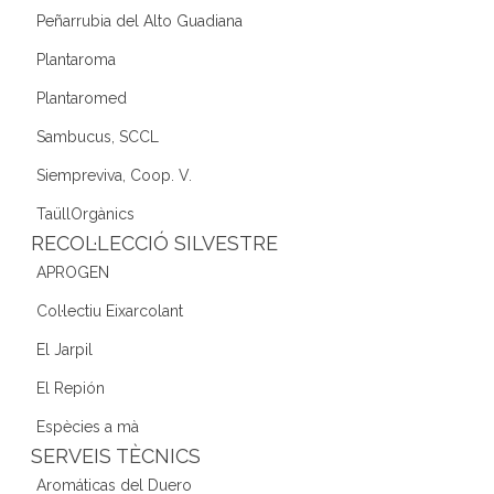
Peñarrubia del Alto Guadiana
Plantaroma
Plantaromed
Sambucus, SCCL
Siempreviva, Coop. V.
TaüllOrgànics
RECOL·LECCIÓ SILVESTRE
APROGEN
Col·lectiu Eixarcolant
El Jarpil
El Repión
Espècies a mà
SERVEIS TÈCNICS
Aromáticas del Duero