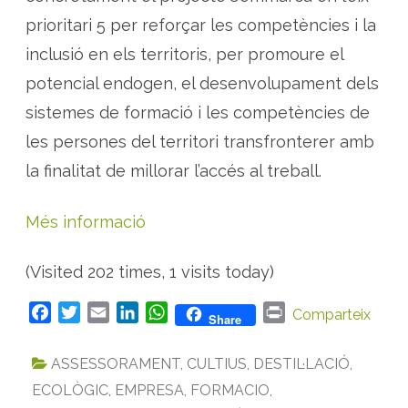
prioritari 5 per reforçar les competències i la
inclusió en els territoris, per promoure el
potencial endogen, el desenvolupament dels
sistemes de formació i les competències de
les persones del territori transfronterer amb
la finalitat de millorar l’accés al treball.
Més informació
(Visited 202 times, 1 visits today)
F
T
E
L
W
P
Comparteix
Share
a
w
m
i
h
r
c
i
a
n
a
i
ASSESSORAMENT
,
CULTIUS
,
DESTIL·LACIÓ
,
e
t
i
k
t
n
ECOLÒGIC
,
EMPRESA
,
FORMACIO
,
b
t
l
e
s
t