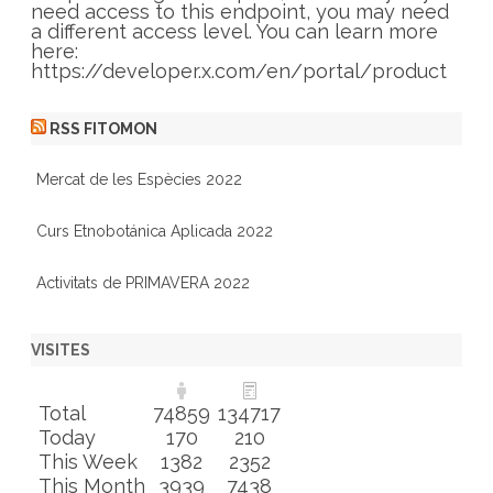
s
need access to this endpoint, you may need
a different access level. You can learn more
here:
https://developer.x.com/en/portal/product
RSS FITOMON
Mercat de les Espècies 2022
Curs Etnobotánica Aplicada 2022
Activitats de PRIMAVERA 2022
VISITES
Total
74859
134717
Today
170
210
This Week
1382
2352
This Month
3939
7438