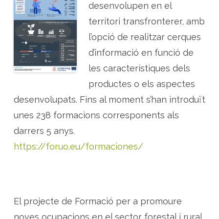
e
desenvolupen en el
l
e
territori transfronterer, amb
s
p
l
l’opció de realitzar cerques
a
n
d’informació en funció de
t
e
les característiques dels
s
a
productes o els aspectes
r
o
m
desenvolupats. Fins al moment s’han introduït
à
t
unes 238 formacions corresponents als
i
q
darrers 5 anys.
u
e
s
https://foruo.eu/formaciones/
i
m
e
d
i
c
i
n
El projecte de Formació per a promoure
a
l
noves ocupacions en el sector forestal i rural