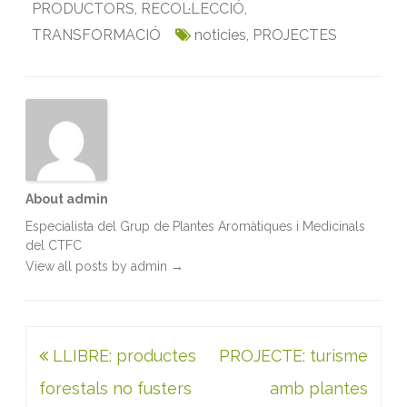
PRODUCTORS
,
RECOL·LECCIÓ
,
o
e
d
A
TRANSFORMACIÓ
o
r
I
p
noticies
,
PROJECTES
k
n
p
About admin
Especialista del Grup de Plantes Aromàtiques i Medicinals
del CTFC
View all posts by admin
→
Navegació
LLIBRE: productes
PROJECTE: turisme
d'entrades
forestals no fusters
amb plantes