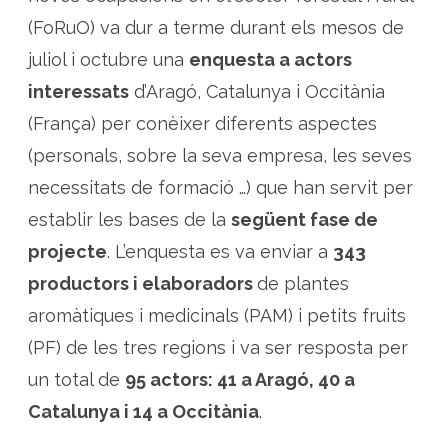
s
i
(FoRuO) va dur a terme durant els mesos de
p
e
juliol i octubre una
enquesta a actors
t
i
t
interessats
d’Aragó, Catalunya i Occitània
s
f
(França) per conèixer diferents aspectes
r
u
(personals, sobre la seva empresa, les seves
i
t
s
necessitats de formació …) que han servit per
establir les bases de la
següent fase de
projecte
. L’enquesta es va enviar a
343
productors i elaboradors
de plantes
aromàtiques i medicinals (PAM) i petits fruits
(PF) de les tres regions i va ser resposta per
un total de
95 actors: 41 a Aragó, 40 a
Catalunya i 14 a Occitània
.