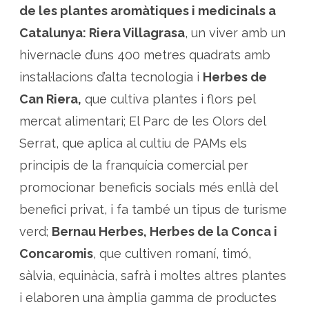
t
de les plantes aromàtiques i medicinals a
a
l
u
Catalunya: Riera Villagrasa
, un viver amb un
n
y
hivernacle d’uns 400 metres quadrats amb
a
instal·lacions d’alta tecnologia i
Herbes de
Can Riera,
que cultiva plantes i flors pel
mercat alimentari; El Parc de les Olors del
Serrat, que aplica al cultiu de PAMs els
principis de la franquícia comercial per
promocionar beneficis socials més enllà del
benefici privat, i fa també un tipus de turisme
verd;
Bernau Herbes, Herbes de la Conca i
Concaromis
, que cultiven romaní, timó,
sàlvia, equinàcia, safrà i moltes altres plantes
i elaboren una àmplia gamma de productes