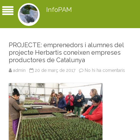
InfoPAM
PROJECTE: emprenedors i alumnes del
projecte Herbartis coneixen empreses
productores de Catalunya
admin
20 de març de 2017
No hi ha comentaris
a
P
R
O
J
E
C
T
E
:
e
m
p
r
e
n