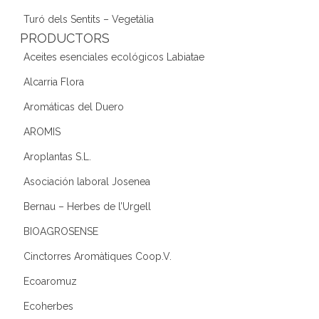
Turó dels Sentits – Vegetàlia
PRODUCTORS
Aceites esenciales ecológicos Labiatae
Alcarria Flora
Aromáticas del Duero
AROMIS
Aroplantas S.L.
Asociación laboral Josenea
Bernau – Herbes de l’Urgell
BIOAGROSENSE
Cinctorres Aromàtiques Coop.V.
Ecoaromuz
Ecoherbes