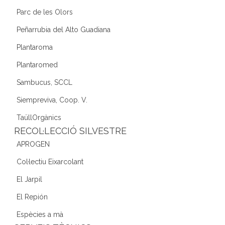
Parc de les Olors
Peñarrubia del Alto Guadiana
Plantaroma
Plantaromed
Sambucus, SCCL
Siempreviva, Coop. V.
TaüllOrgànics
RECOL·LECCIÓ SILVESTRE
APROGEN
Col·lectiu Eixarcolant
El Jarpil
El Repión
Espècies a mà