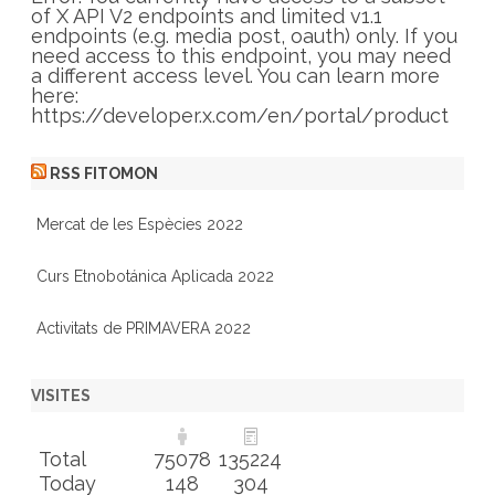
i
of X API V2 endpoints and limited v1.1
e
endpoints (e.g. media post, oauth) only. If you
s
need access to this endpoint, you may need
a different access level. You can learn more
here:
https://developer.x.com/en/portal/product
RSS FITOMON
Mercat de les Espècies 2022
Curs Etnobotánica Aplicada 2022
Activitats de PRIMAVERA 2022
VISITES
Total
75078
135224
Today
148
304