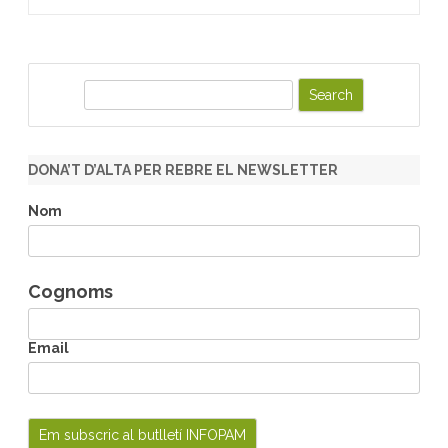
S
e
a
r
DONA’T D’ALTA PER REBRE EL NEWSLETTER
c
h
Nom
Cognoms
Email