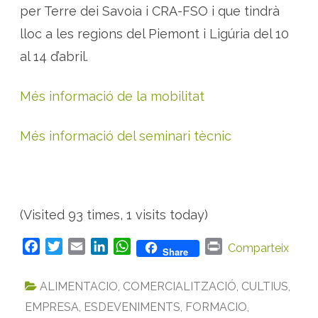
per Terre dei Savoia i CRA-FSO i que tindrà
lloc a les regions del Piemont i Ligúria del 10
al 14 d’abril.
Més informació de la mobilitat
Més informació del seminari tècnic
(Visited 93 times, 1 visits today)
F
T
E
L
W
P
Comparteix
Share
a
w
m
i
h
r
c
i
a
n
a
i
ALIMENTACIO
,
COMERCIALITZACIÓ
,
CULTIUS
,
e
t
i
k
t
n
EMPRESA
,
ESDEVENIMENTS
,
FORMACIO
,
b
t
l
e
s
t