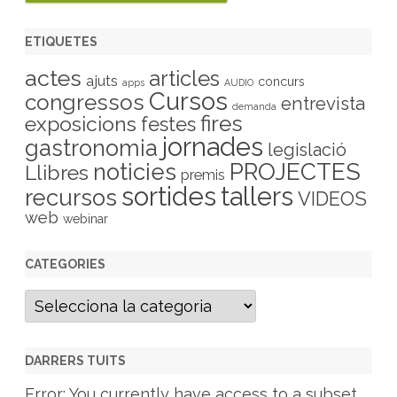
ETIQUETES
actes
articles
ajuts
concurs
apps
AUDIO
Cursos
congressos
entrevista
demanda
fires
exposicions
festes
jornades
gastronomia
legislació
PROJECTES
noticies
Llibres
premis
sortides
tallers
recursos
VIDEOS
web
webinar
CATEGORIES
C
a
t
e
g
DARRERS TUITS
o
r
Error: You currently have access to a subset