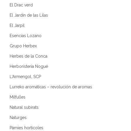
El Drac verd
El Jardín de las Lilas
El Jarpil
Esencias Lozano
Grupo Herbex
Herbes de la Conca
Herboristeria Nogué
L'Armengol, SCP
Lurreko aromáticas – revolución de aromas
Milfulles
Natural subirats
Naturges
Pàmies hortícoles