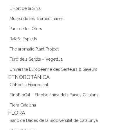
L'Hort de la Sínia
Museu de les Trementinaires
Parc de les Olors
Ratafia Espiells
The aromatic Plant Project
Turó dels Sentits – Vegetàlia
Université Européenne des Senteurs & Saveurs
ETNOBOTÀNICA
Col·lectiu Eixarcolant
EtnoBioCat – Etnobotànica dels Països Catalans
Flora Catalana
FLORA
Banc de Dades de la Biodiversitat de Catalunya