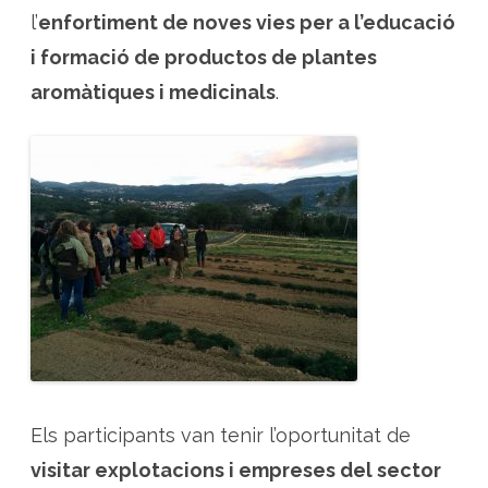
s
c
l’
enfortiment de noves vies per a l’educació
o
n
i formació de productos de plantes
e
i
aromàtiques i medicinals
.
x
e
n
e
m
p
r
e
s
e
s
p
r
o
d
u
c
t
o
r
e
s
d
Els participants van tenir l’oportunitat de
e
C
visitar explotacions i empreses del sector
a