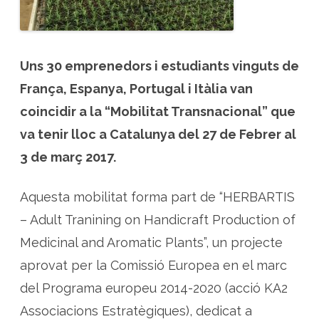
e
d
o
r
s
i
a
Uns 30 emprenedors i estudiants vinguts de
l
u
França, Espanya, Portugal i Itàlia van
m
n
coincidir a la “Mobilitat Transnacional” que
e
s
d
va tenir lloc a Catalunya del 27 de Febrer al
e
l
3 de març 2017.
p
r
o
j
Aquesta mobilitat forma part de “HERBARTIS
e
c
– Adult Tranining on Handicraft Production of
t
e
H
Medicinal and Aromatic Plants”, un projecte
e
r
aprovat per la Comissió Europea en el marc
b
a
del Programa europeu 2014-2020 (acció KA2
r
t
Associacions Estratègiques), dedicat a
i