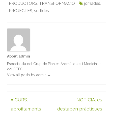
PRODUCTORS
,
TRANSFORMACIÓ
jornades
,
o
e
d
A
PROJECTES
o
r
,
sortides
I
p
k
n
p
About admin
Especialista del Grup de Plantes Aromàtiques i Medicinals
del CTFC
View all posts by admin
→
Navegació
CURS:
NOTICIA: es
d'entrades
aprofitaments
destapen pràctiques