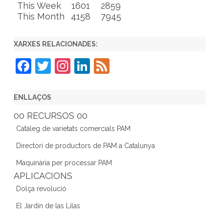
This Week
1601
2859
This Month
4158
7945
XARXES RELACIONADES:
F
T
In
Li
F
a
w
st
n
e
c
itt
a
k
e
ENLLAÇOS
e
er
gr
e
d
00 RECURSOS 00
b
a
dI
Catàleg de varietats comercials PAM
o
m
n
Directori de productors de PAM a Catalunya
o
Maquinària per processar PAM
k
APLICACIONS
Dolça revolució
El Jardín de las Lilas