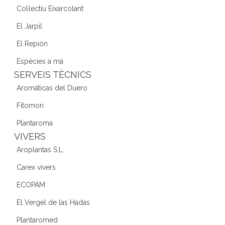
Col·lectiu Eixarcolant
El Jarpil
El Repión
Espècies a mà
SERVEIS TÈCNICS
Aromáticas del Duero
Fitomon
Plantaroma
VIVERS
Aroplantas S.L.
Carex vivers
ECOPAM
El Vergel de las Hadas
Plantaromed