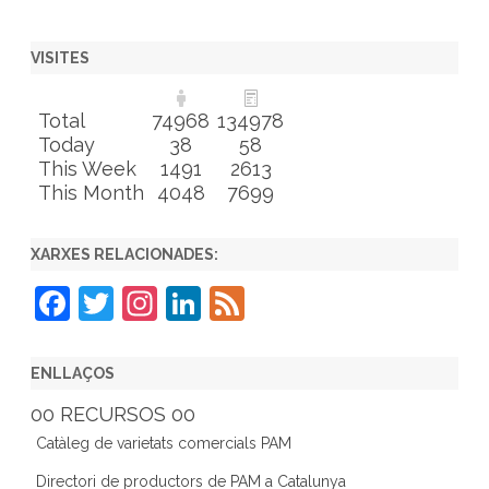
VISITES
Total
74968
134978
Today
38
58
This Week
1491
2613
This Month
4048
7699
XARXES RELACIONADES:
F
T
In
Li
F
a
w
st
n
e
c
itt
a
k
e
ENLLAÇOS
e
er
gr
e
d
00 RECURSOS 00
b
a
dI
Catàleg de varietats comercials PAM
o
m
n
Directori de productors de PAM a Catalunya