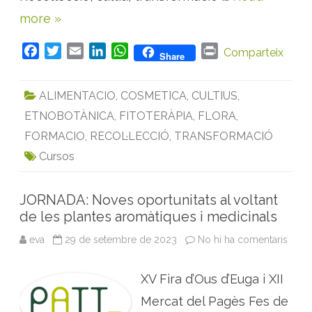
n
more »
s
a
m
b
F
T
E
L
W
P
Comparteix
Share
p
l
a
w
m
i
h
r
a
c
i
a
n
a
i
n
ALIMENTACIO
,
COSMETICA
,
CULTIUS
,
t
e
t
i
k
t
n
e
s
ETNOBOTÀNICA
,
FITOTERÀPIA
,
FLORA
,
b
t
l
e
s
t
a
o
e
d
A
c
FORMACIO
,
RECOL·LECCIÓ
,
TRANSFORMACIÓ
à
o
r
I
p
r
Cursos
r
k
n
p
e
c
d
JORNADA: Noves oportunitats al voltant
e
F
de les plantes aromàtiques i medicinals
i
t
eva
29 de setembre de 2023
No hi ha comentaris
a
o
J
m
O
o
R
n
XV Fira d’Ous d’Euga i XII
N
A
D
Mercat del Pagès Fes de
A