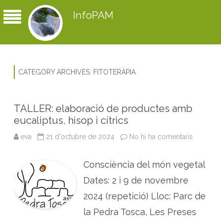
InfoPAM
CATEGORY ARCHIVES:
FITOTERÀPIA
TALLER: elaboració de productes amb
eucaliptus, hisop i cítrics
eva
21 d'octubre de 2024
No hi ha comentaris
a
T
A
L
Consciència del món vegetal
L
E
R
Dates: 2 i 9 de novembre
:
e
2024 (repetició) Lloc: Parc de
l
a
la Pedra Tosca, Les Preses
b
o