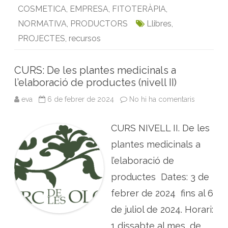
i
p
COSMETICA
,
EMPRESA
,
FITOTERÀPIA
,
b
t
l
e
s
t
e
o
e
d
A
r
NORMATIVA
,
PRODUCTORS
Llibres
,
a
o
r
I
p
l
PROJECTES
,
recursos
a
k
n
p
p
r
o
CURS: De les plantes medicinals a
d
u
l’elaboració de productes (nivell II)
c
c
eva
6 de febrer de 2024
No hi ha comentaris
a
i
C
ó
U
a
R
p
CURS NIVELL II. De les
S
e
:
t
D
plantes medicinals a
i
e
t
l
a
l’elaboració de
e
e
s
s
productes Dates: 3 de
p
c
l
a
febrer de 2024 fins al 6
a
l
n
a
t
d
de juliol de 2024. Horari:
e
e
s
p
1 dissabte al mes, de
m