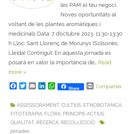
:
les PAM el teu negoci.
N
o
Noves oportunitats al
v
e
voltant de les plantes aromàtiques i
s
o
p
medicinals Data: 7 d’octubre 2023, 11:30-13:30
o
r
h Lloc: Sant Llorenç de Morunys (Solsonès,
t
u
Lleida) Contingut: En aquesta jornada es
n
i
t
posarà en valor la importància de…
Read
a
t
more »
s
a
l
F
T
E
L
W
P
v
Comparteix
Share
o
a
w
m
i
h
r
l
t
c
i
a
n
a
i
a
ASSESSORAMENT
,
CULTIUS
,
ETNOBOTÀNICA
,
e
t
i
k
t
n
n
t
FITOTERÀPIA
,
FLORA
,
PRINCIPIS ACTIUS
,
b
t
l
e
s
t
d
e
o
e
d
A
QUALITAT
,
RECERCA
,
RECOL·LECCIÓ
l
e
o
r
I
p
jornades
s