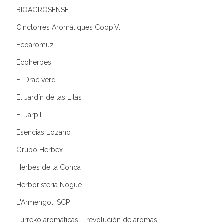
BIOAGROSENSE
Cinctorres Aromàtiques Coop.V.
Ecoaromuz
Ecoherbes
El Drac verd
El Jardín de las Lilas
El Jarpil
Esencias Lozano
Grupo Herbex
Herbes de la Conca
Herboristeria Nogué
L'Armengol, SCP
Lurreko aromáticas – revolución de aromas