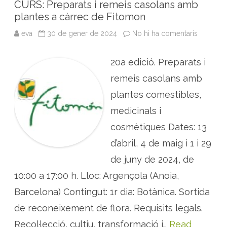
CURS: Preparats i remeis casolans amb
i
e
plantes a càrrec de Fitomon
r
e
s
eva
30 de gener de 2024
No hi ha comentaris
a
p
C
e
U
l
R
2
20a edició. Preparats i
S
0
:
2
P
remeis casolans amb
4
r
e
plantes comestibles,
p
a
medicinals i
r
a
cosmètiques Dates: 13
t
s
i
d’abril, 4 de maig i 1 i 29
r
e
de juny de 2024, de
m
e
10:00 a 17:00 h. Lloc: Argençola (Anoia,
i
s
c
Barcelona) Contingut: 1r dia: Botànica. Sortida
a
s
de reconeixement de flora. Requisits legals.
o
l
Recol·lecció, cultiu, transformació i…
Read
a