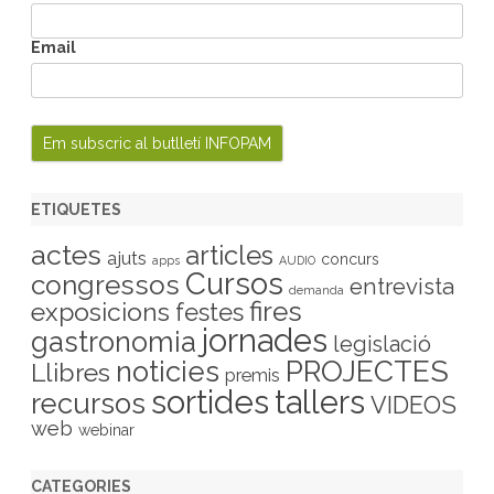
n
e
u
Email
ETIQUETES
actes
articles
ajuts
concurs
apps
AUDIO
Cursos
congressos
entrevista
demanda
fires
exposicions
festes
jornades
gastronomia
legislació
PROJECTES
noticies
Llibres
premis
sortides
tallers
recursos
VIDEOS
web
webinar
CATEGORIES