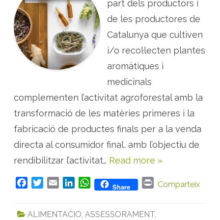
C
part dels productors i
h
A
C
de les productores de
I
Ó
Catalunya que cultiven
:
G
i/o recol·lecten plantes
u
i
a
aromàtiques i
L
e
medicinals
g
a
complementen l’activitat agroforestal amb la
l
P
A
transformació de les matèries primeres i la
M
–
fabricació de productes finals per a la venda
M
a
directa al consumidor final, amb l’objectiu de
r
c
rendibilitzar l’activitat…
Read more »
r
e
g
u
F
T
E
L
W
P
Comparteix
Share
l
a
a
w
m
i
h
r
t
c
i
a
n
a
i
o
ALIMENTACIO
,
ASSESSORAMENT
,
r
e
t
i
k
t
n