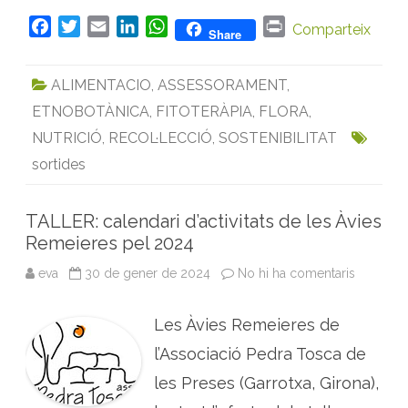
b
l
F
T
E
L
W
P
Comparteix
e
Share
s
a
w
m
i
h
r
d
e
c
i
a
n
a
i
l
ALIMENTACIO
,
ASSESSORAMENT
,
e
t
i
k
t
n
a
S
ETNOBOTÀNICA
,
FITOTERÀPIA
,
FLORA
,
b
t
l
e
s
t
e
r
o
e
d
A
NUTRICIÓ
,
RECOL·LECCIÓ
,
SOSTENIBILITAT
r
o
r
I
p
a
sortides
l
k
n
p
a
d
a
TALLER: calendari d’activitats de les Àvies
l
i
Remeieres pel 2024
t
o
r
eva
30 de gener de 2024
No hi ha comentaris
a
a
T
l
A
L
Les Àvies Remeieres de
L
E
R
l’Associació Pedra Tosca de
:
c
les Preses (Garrotxa, Girona),
a
l