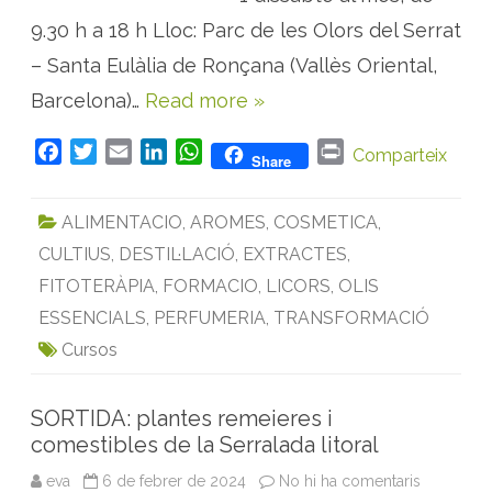
r
e
o
9.30 h a 18 h Lloc: Parc de les Olors del Serrat
d
d
i
u
c
– Santa Eulàlia de Ronçana (Vallès Oriental,
c
i
t
n
e
Barcelona)…
Read more »
a
s
l
a
s
b
F
T
E
L
W
P
a
Comparteix
a
Share
l
s
a
w
m
i
h
r
’
e
e
d
c
i
a
n
a
i
l
e
ALIMENTACIO
,
AROMES
,
COSMETICA
,
e
t
i
k
t
n
a
p
b
l
CULTIUS
,
DESTIL·LACIÓ
,
EXTRACTES
,
b
t
l
e
s
t
o
a
r
n
o
e
d
A
FITOTERÀPIA
,
FORMACIO
,
LICORS
,
OLIS
a
t
c
o
r
I
p
e
ESSENCIALS
,
PERFUMERIA
,
TRANSFORMACIÓ
i
s
k
n
p
ó
a
Cursos
d
r
e
o
p
m
r
à
SORTIDA: plantes remeieres i
o
t
d
i
comestibles de la Serralada litoral
u
q
c
u
t
e
eva
6 de febrer de 2024
No hi ha comentaris
a
e