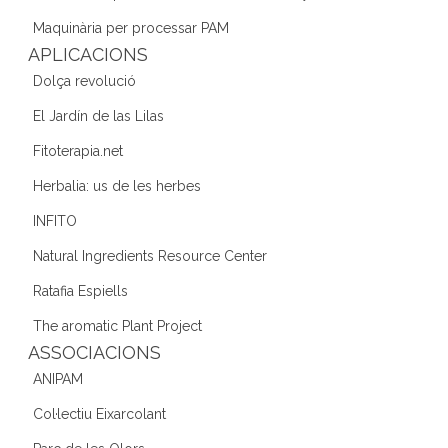
o
Maquinària per processar PAM
k
APLICACIONS
Dolça revolució
El Jardín de las Lilas
Fitoterapia.net
Herbalia: us de les herbes
INFITO
Natural Ingredients Resource Center
Ratafia Espiells
The aromatic Plant Project
ASSOCIACIONS
ANIPAM
Col·lectiu Eixarcolant