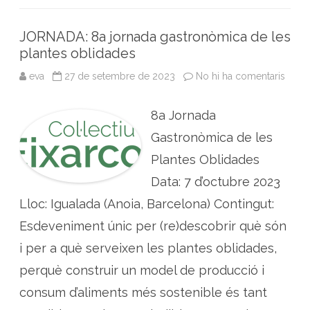
k
n
p
p
l
a
JORNADA: 8a jornada gastronòmica de les
n
t
plantes oblidades
e
s
a
eva
27 de setembre de 2023
No hi ha comentaris
a
r
J
o
O
m
R
à
8a Jornada
N
t
A
i
D
Gastronòmica de les
q
A
u
:
Plantes Oblidades
e
8
s
a
Data: 7 d’octubre 2023
i
j
m
o
e
Lloc: Igualada (Anoia, Barcelona) Contingut:
r
d
n
i
a
Esdeveniment únic per (re)descobrir què són
c
d
i
a
i per a què serveixen les plantes oblidades,
n
g
a
a
l
perquè construir un model de producció i
s
s
t
r
consum d’aliments més sostenible és tant
o
n