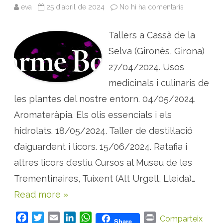
s
eva
25 d'abril de 2024
No hi ha comentaris
a
o
T
p
A
i
L
c
Tallers a Cassà de la
L
í
E
t
R
Selva (Gironès, Girona)
r
S
i
:
27/04/2024. Usos
c
p
s
r
medicinals i culinaris de
o
p
les plantes del nostre entorn. 04/05/2024.
e
r
e
Aromateràpia. Els olis essencials i els
s
a
hidrolats. 18/05/2024. Taller de destil·lació
c
t
d’aiguardent i licors. 15/06/2024. Ratafia i
i
v
i
altres licors d’estiu Cursos al Museu de les
t
a
Trementinaires, Tuixent (Alt Urgell, Lleida)…
t
s
Read more »
i
v
i
a
F
T
E
L
W
P
Comparteix
Share
t