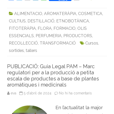
a
w
m
i
h
r
g
e
c
i
a
n
a
i
s
ALIMENTACIO
,
AROMATERÀPIA
,
COSMETICA
,
s
e
t
i
k
t
n
o
CULTIUS
,
DESTIL·LACIÓ
,
ETNOBOTÀNICA
,
b
t
l
e
s
t
b
r
o
e
d
A
FITOTERÀPIA
,
FLORA
,
FORMACIO
,
OLIS
e
a
o
r
I
p
ESSENCIALS
,
PERFUMERIA
,
PRODUCTORS
,
r
o
k
n
p
RECOL·LECCIÓ
,
TRANSFORMACIÓ
Cursos
,
m
à
t
sortides
,
tallers
i
q
u
e
PUBLICACIÓ: Guia Legal PAM – Marc
s
d
regulatori per a la producció a petita
e
escala de productes a base de plantes
l
a
aromàtiques i medicinals
C
a
r
eva
5 d'abril de 2024
No hi ha comentaris
a
m
P
e
U
B
B
En l’actualitat la major
o
L
s
I
c