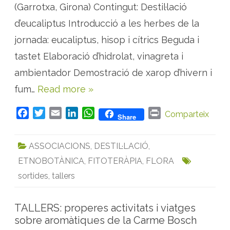
(Garrotxa, Girona) Contingut: Destil·lació
r
a
c
d’eucaliptus Introducció a les herbes de la
i
ó
jornada: eucaliptus, hisop i cítrics Beguda i
d
e
tastet Elaboració d’hidrolat, vinagreta i
p
r
o
ambientador Demostració de xarop d’hivern i
d
u
fum…
Read more »
c
t
e
F
T
E
L
W
P
s
Comparteix
Share
a
a
w
m
i
h
r
m
b
c
i
a
n
a
i
e
ASSOCIACIONS
,
DESTIL·LACIÓ
,
e
t
i
k
t
n
u
c
ETNOBOTÀNICA
,
FITOTERÀPIA
,
FLORA
b
t
l
e
s
t
a
l
o
e
d
A
sortides
,
tallers
i
p
o
r
I
p
t
k
n
p
u
TALLERS: properes activitats i viatges
s
,
sobre aromàtiques de la Carme Bosch
h
i