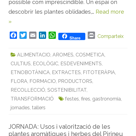
possible com imprescindible. Un espai on
ò
m
descobrir les plantes oblidades,…
Read more
i
c
»
a
d
e
l
F
T
E
L
W
P
Comparteix
Share
e
s
a
w
m
i
h
r
p
c
i
a
n
a
i
l
ALIMENTACIO
,
AROMES
,
COSMETICA
,
a
e
t
i
k
t
n
n
t
CULTIUS
,
ECOLÒGIC
,
ESDEVENIMENTS
,
b
t
l
e
s
t
e
o
e
d
A
s
ETNOBOTÀNICA
,
EXTRACTES
,
FITOTERÀPIA
,
o
o
r
I
p
b
FLORA
,
FORMACIO
,
PRODUCTORS
,
l
k
n
p
i
RECOL·LECCIÓ
,
SOSTENIBILITAT
,
d
a
TRANSFORMACIÓ
festes
,
fires
,
gastronomia
,
d
e
jornades
,
tallers
s
JORNADA: Usos i valorització de les
plantes aromàtiques i herbes del Pirineu