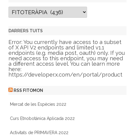
C
a
t
e
g
DARRERS TUITS
o
r
Error: You currently have access to a subset
i
of X API V2 endpoints and limited v1.1
e
endpoints (e.g. media post, oauth) only. If you
s
need access to this endpoint, you may need
a different access level. You can learn more
here:
https://developer.x.com/en/portal/product
RSS FITOMON
Mercat de les Espècies 2022
Curs Etnobotánica Aplicada 2022
Activitats de PRIMAVERA 2022