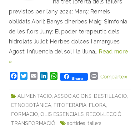
ha tret l’oferta dels tallers
e
n
previstos per l’any 2024: Març: Remeis
d
a
r
oblidats Abril: Banys d’herbes Maig: Simfonia
i
d
de les flors Juny: El poder terapèutic dels
’
a
hidrolats Juliol: Herbes dolces i amargues
c
t
i
Agost: Influència del sol i la lluna…
Read more
v
i
»
t
a
t
F
T
E
L
W
P
s
Comparteix
Share
d
a
w
m
i
h
r
e
l
c
i
a
n
a
i
e
ALIMENTACIO
,
ASSOCIACIONS
,
DESTIL·LACIÓ
,
e
t
i
k
t
n
s
À
ETNOBOTÀNICA
,
FITOTERÀPIA
,
FLORA
,
b
t
l
e
s
t
v
i
o
e
d
A
FORMACIO
,
OLIS ESSENCIALS
,
RECOL·LECCIÓ
,
e
s
o
r
I
p
TRANSFORMACIÓ
sortides
,
tallers
R
k
n
p
e
m
e