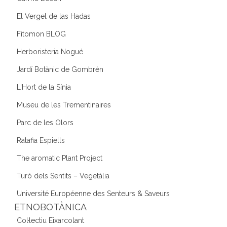
El Vergel de las Hadas
Fitomon BLOG
Herboristeria Nogué
Jardí Botànic de Gombrèn
L'Hort de la Sínia
Museu de les Trementinaires
Parc de les Olors
Ratafia Espiells
The aromatic Plant Project
Turó dels Sentits – Vegetàlia
Université Européenne des Senteurs & Saveurs
ETNOBOTÀNICA
Col·lectiu Eixarcolant