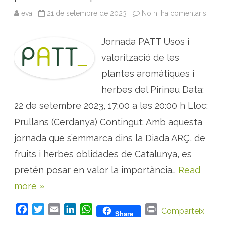
eva
21 de setembre de 2023
No hi ha comentaris
a
J
O
R
Jornada PATT Usos i
N
A
D
valorització de les
A
:
plantes aromàtiques i
U
s
herbes del Pirineu Data:
o
s
22 de setembre 2023, 17:00 a les 20:00 h Lloc:
i
v
a
Prullans (Cerdanya) Contingut: Amb aquesta
l
o
jornada que s’emmarca dins la Diada ARÇ, de
r
i
fruits i herbes oblidades de Catalunya, es
t
z
a
pretén posar en valor la importància…
Read
c
i
more »
ó
d
e
F
T
E
L
W
P
l
Comparteix
Share
e
a
w
m
i
h
r
s