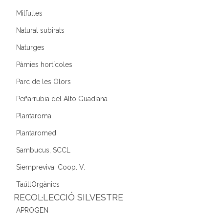
Milfulles
Natural subirats
Naturges
Pàmies hortícoles
Parc de les Olors
Peñarrubia del Alto Guadiana
Plantaroma
Plantaromed
Sambucus, SCCL
Siempreviva, Coop. V.
TaüllOrgànics
RECOL·LECCIÓ SILVESTRE
APROGEN