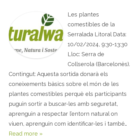
s
S
s
i
O
(
m
R
n
e
Les plantes
T
i
d
I
v
i
D
comestibles de la
e
c
A
l
i
:
Serralada Litoral Data:
l
n
p
I
a
l
I
10/02/2024, 9:30-13:30
l
a
)
s
n
Lloc: Serra de
t
e
s
Collserola (Barcelonès).
r
e
Contingut: Aquesta sortida donarà els
m
e
coneixements bàsics sobre el món de les
i
e
r
plantes comestibles perquè els participants
e
s
puguin sortir a buscar-les amb seguretat,
i
c
aprenguin a respectar l’entorn natural on
o
m
viuen, aprenguin com identificar-les i també…
e
s
t
Read more »
i